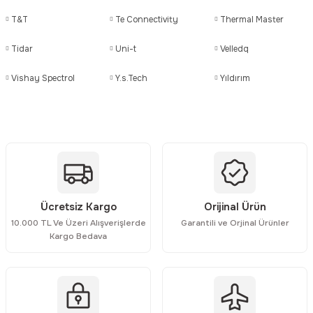
Rittal
Ölçü Aleti Aksesuarları
T&T
Te Connectivity
Thermal Master
Servo
Proses Kalibratörleri
Tidar
Uni-t
Velledq
Vishay Spectrol
Y.s.Tech
Yıldırım
Sunda
Termometreler
T&T
Topraklama Test Cihazları
Tidar
Vibrasyon Test Cihazları
Y.s.Tech
Ücretsiz Kargo
Orijinal Ürün
10.000 TL Ve Üzeri Alışverişlerde
Garantili ve Orjinal Ürünler
Kargo Bedava