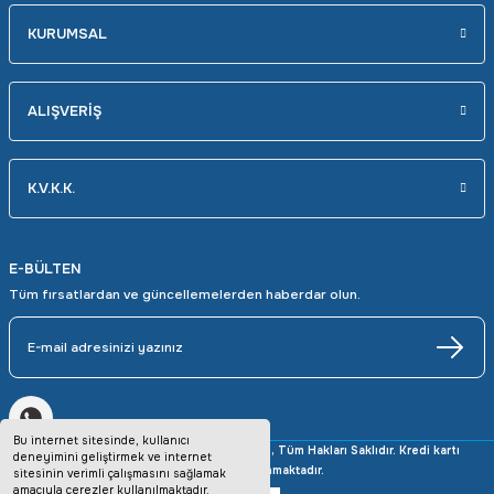
KURUMSAL
ALIŞVERİŞ
K.V.K.K.
E-BÜLTEN
Tüm fırsatlardan ve güncellemelerden haberdar olun.
Bu internet sitesinde, kullanıcı
Copyright © 2025 avrupaotomasyon.com, Tüm Hakları Saklıdır. Kredi kartı
deneyimini geliştirmek ve internet
bilgileriniz 256bit SSL sertifikası ile korunmaktadır.
sitesinin verimli çalışmasını sağlamak
amacıyla çerezler kullanılmaktadır.