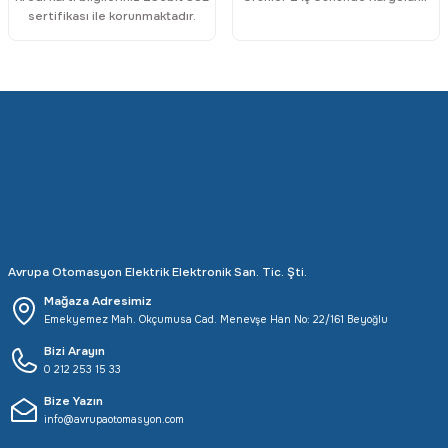
sertifikası ile korunmaktadır.
Rittal
Ölçü Aleti Aksesuarları
Servo
Proses Kalibratörleri
Sunda
Termometreler
T&T
Topraklama Test Cihazları
Tidar
Vibrasyon Test Cihazları
Avrupa Otomasyon Elektrik Elektronik San. Tic. Şti.
Y.s.Tech
Mağaza Adresimiz
Emekyemez Mah. Okçumusa Cad. Menevşe Han No: 22/161 Beyoğlu
Bizi Arayın
0 212 253 15 33
Bize Yazın
info@avrupaotomasyon.com