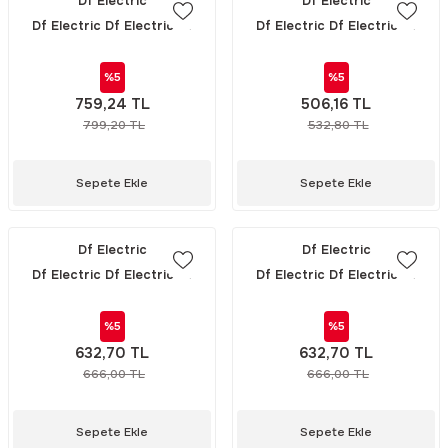
Df Electric
Df Electric
Df Electric Df Electric Df
Df Electric Df Electric Df
Electric 14X51 NÖTR (432000)
Electric 10x38 NÖTR (431000)
/ 1 PAKET (10\'LU)
/ 1 PAKET (10\'LU)
%5
%5
759,24 TL
506,16 TL
799,20 TL
532,80 TL
Sepete Ekle
Sepete Ekle
Df Electric
Df Electric
Df Electric Df Electric Df
Df Electric Df Electric Df
Electric HIZLI SİGORTA -
Electric HIZLI SİGORTA -
14x51mm 660V 50A (492024)
14x51mm 660V 40A (492023)
%5
%5
632,70 TL
632,70 TL
666,00 TL
666,00 TL
Sepete Ekle
Sepete Ekle