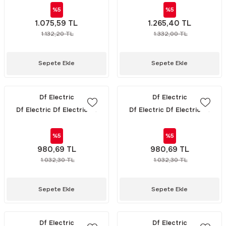
(340001)
160A POLYESTER (KAPAKLI)
Rittal
Ölçü Aleti Aksesuarları
%5
%5
(334717)
1.075,59 TL
1.265,40 TL
1.132,20 TL
1.332,00 TL
Servo
Proses Kalibratörleri
Sunda
Termometreler
Sepete Ekle
Sepete Ekle
T&T
Topraklama Test Cihazları
Df Electric
Df Electric
Df Electric Df Electric Df
Df Electric Df Electric Df
Tidar
Vibrasyon Test Cihazları
Electric NH 00 3\'LÜ ALTLIK
Electric NH 2 ALTLIK 400A
160A POLYESTER (KAPAKSIZ)
POLYESTER (354400)
%5
%5
Y.s.Tech
(353102)
980,69 TL
980,69 TL
1.032,30 TL
1.032,30 TL
Sepete Ekle
Sepete Ekle
Df Electric
Df Electric