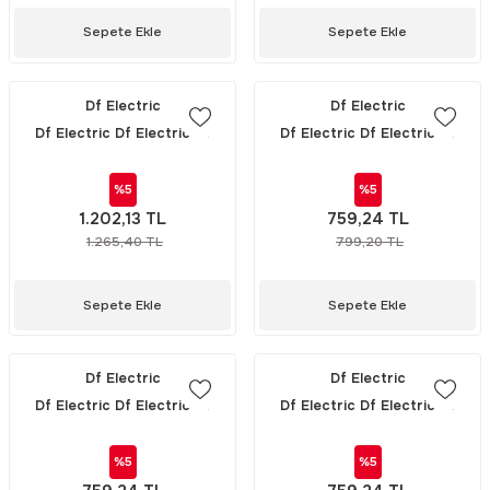
Sepete Ekle
Sepete Ekle
Df Electric
Df Electric
Df Electric Df Electric Df
Df Electric Df Electric Df
Electric DI SIZE 2-4-6-10-16-
Electric HIZLI SİGORTA -
20-25 A 500V 5kA E16
22x58mm 690V 100A
%5
%5
(101002-25) / 1 PAKET (10\'LU)
(492040)
1.202,13 TL
759,24 TL
1.265,40 TL
799,20 TL
Sepete Ekle
Sepete Ekle
Df Electric
Df Electric
Df Electric Df Electric Df
Df Electric Df Electric Df
Electric HIZLI SİGORTA -
Electric HIZLI SİGORTA -
22x58mm 690V 80A (492039)
22x58mm 690V 63A (492038)
%5
%5