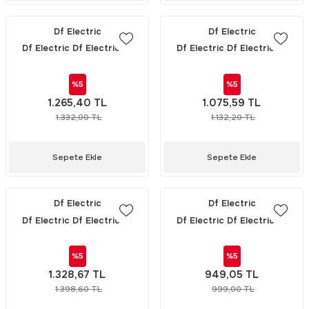
Df Electric
Df Electric
Df Electric Df Electric Df
Df Electric Df Electric Df
Electric DO 2 SIZE 20-25-35-
Electric DO 1 SIZE 2-4-6-10-16
50-63 400V 50kA E18
A 400V 50kA E14 (201102-16) /
%5
%5
(201120-63) / 1 PAKET (10\'LU)
1 PAKET (10\'LU)
1.265,40 TL
1.075,59 TL
1.332,00 TL
1.132,20 TL
Sepete Ekle
Sepete Ekle
Df Electric
Df Electric
Df Electric Df Electric Df
Df Electric Df Electric Df
Electric DIII SIZE 35-50-63 A
Electric DII SIZE 2-4-6-10-16-
500V 50 kA E33 (101135-63) / 1
20-25 A 500V 50kA E27
%5
%5
PAKET (10\'LU)
(101102-25) / 1 PAKET (10\'LU)
1.328,67 TL
949,05 TL
1.398,60 TL
999,00 TL