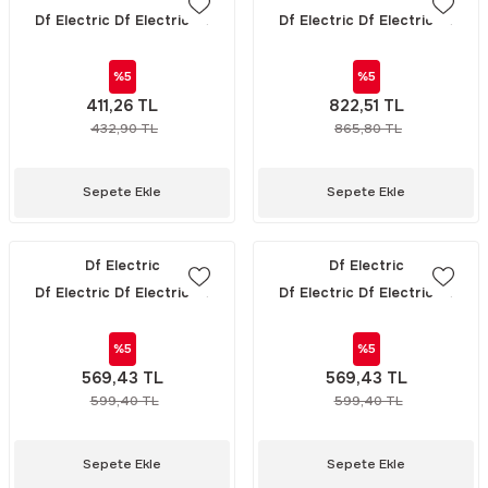
Df Electric Df Electric Df
Df Electric Df Electric Df
Electric NH 00 ALTLIK 160A
Electric NH 1 ALTLIK CR 250 A
POLYESTER (354100)
(354250)
%5
%5
411,26 TL
822,51 TL
432,90 TL
865,80 TL
Sepete Ekle
Sepete Ekle
Df Electric
Df Electric
Df Electric Df Electric Df
Df Electric Df Electric Df
Electric 10X38 11A 1000V
Electric 10X35 440mA 1000V
AC/DC PORSELEN SİGORTA
AC/DC PORSELEN SİGORTA
%5
%5
(416010)
(416005)
569,43 TL
569,43 TL
599,40 TL
599,40 TL
Sepete Ekle
Sepete Ekle