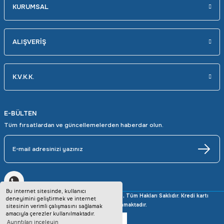
KURUMSAL
ALIŞVERİŞ
K.V.K.K.
E-BÜLTEN
Tüm fırsatlardan ve güncellemelerden haberdar olun.
Bu internet sitesinde, kullanıcı
Copyright © 2025 avrupaotomasyon.com, Tüm Hakları Saklıdır. Kredi kartı
deneyimini geliştirmek ve internet
bilgileriniz 256bit SSL sertifikası ile korunmaktadır.
sitesinin verimli çalışmasını sağlamak
amacıyla çerezler kullanılmaktadır.
Ayrıntıları inceleyin