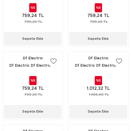
22x58mm 690V 32A (492035)
22x58mm 690V 25A (492034)
%5
%5
759,24 TL
759,24 TL
799,20 TL
799,20 TL
Sepete Ekle
Sepete Ekle
Df Electric
Df Electric
Df Electric Df Electric Df
Df Electric Df Electric Df
Electric HIZLI SİGORTA -
Electric 22X58 NÖTR
22x58mm 690V 20A (492033)
(433000) / 1 PAKET (10\'LU)
%5
%5
759,24 TL
1.012,32 TL
799,20 TL
1.065,60 TL
Sepete Ekle
Sepete Ekle