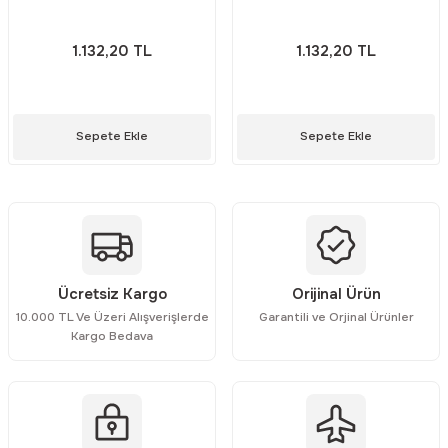
Rittal
Ölçü Aleti Aksesuarları
202 2K
102 1K
1.132,20 TL
1.132,20 TL
Servo
Proses Kalibratörleri
Sunda
Termometreler
Sepete Ekle
Sepete Ekle
T&T
Topraklama Test Cihazları
Tidar
Vibrasyon Test Cihazları
Y.s.Tech
Ücretsiz Kargo
Orijinal Ürün
10.000 TL Ve Üzeri Alışverişlerde
Garantili ve Orjinal Ürünler
Kargo Bedava