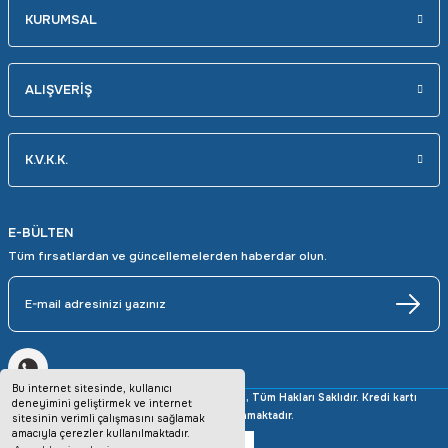
KURUMSAL
ALIŞVERİŞ
K.V.K.K.
E-BÜLTEN
Tüm fırsatlardan ve güncellemelerden haberdar olun.
Bu internet sitesinde, kullanıcı
Copyright © 2025 avrupaotomasyon.com, Tüm Hakları Saklıdır. Kredi kartı
deneyimini geliştirmek ve internet
bilgileriniz 256bit SSL sertifikası ile korunmaktadır.
sitesinin verimli çalışmasını sağlamak
amacıyla çerezler kullanılmaktadır.