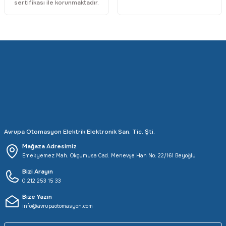
sertifikası ile korunmaktadır.
Rittal
Ölçü Aleti Aksesuarları
Servo
Proses Kalibratörleri
Sunda
Termometreler
T&T
Topraklama Test Cihazları
Tidar
Vibrasyon Test Cihazları
Avrupa Otomasyon Elektrik Elektronik San. Tic. Şti.
Y.s.Tech
Mağaza Adresimiz
Emekyemez Mah. Okçumusa Cad. Menevşe Han No: 22/161 Beyoğlu
Bizi Arayın
0 212 253 15 33
Bize Yazın
info@avrupaotomasyon.com