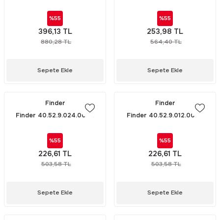
(5532 24V DC RÖLE)
24V DC RÖLE)
%55
%55
396,13 TL
253,98 TL
880,28 TL
564,40 TL
Sepete Ekle
Sepete Ekle
Finder
Finder
Finder 40.52.9.024.0000
Finder 40.52.9.012.0000
(4052 24V DC MİNYATÜR
(4052 12V DC MİNYATÜR
RÖLE)
RÖLE)
%55
%55
226,61 TL
226,61 TL
503,58 TL
503,58 TL
Sepete Ekle
Sepete Ekle