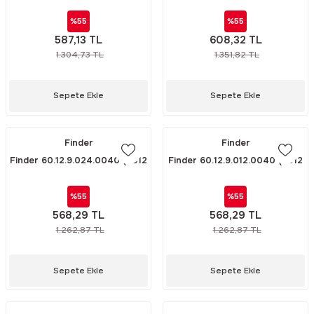
Rittal
Ölçü Aleti Aksesuarları
%55
%55
587,13 TL
608,32 TL
Servo
Proses Kalibratörleri
1.304,73 TL
1.351,82 TL
Sunda
Termometreler
Sepete Ekle
Sepete Ekle
T&T
Topraklama Test Cihazları
Finder
Finder
Tidar
Vibrasyon Test Cihazları
Finder 60.12.9.024.0040 (6012
Finder 60.12.9.012.0040 (6012
24V DC RÖLE)
12V DC RÖLE)
Y.s.Tech
%55
%55
568,29 TL
568,29 TL
1.262,87 TL
1.262,87 TL
Sepete Ekle
Sepete Ekle