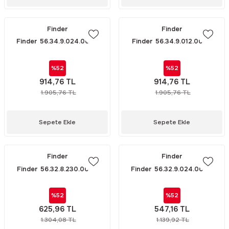
Finder
Finder
Finder 56.34.9.024.0040
Finder 56.34.9.012.0040
(5634 24V DC RÖLE)
(5634 12V DC RÖLE)
%52
%52
914,76 TL
914,76 TL
1.905,76 TL
1.905,76 TL
Sepete Ekle
Sepete Ekle
Finder
Finder
Finder 56.32.8.230.0040
Finder 56.32.9.024.0040
(5632 230V AC RÖLE)
(5632 24V DC RÖLE)
%52
%52
625,96 TL
547,16 TL
1.304,08 TL
1.139,92 TL