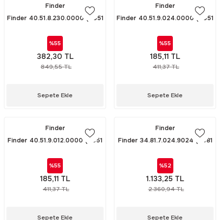
Finder
Finder
Finder 40.51.8.230.0000 (4051
Finder 40.51.9.024.0000 (4051
230V AC MİNYATÜR RÖLE)
24V DC MİNYATÜR RÖLE)
%55
%55
382,30 TL
185,11 TL
849,55 TL
411,37 TL
Sepete Ekle
Sepete Ekle
Finder
Finder
Finder 40.51.9.012.0000 (4051
Finder 34.81.7.024.9024 (3481
12V DC MİNYATÜR RÖLE)
24V DC SSR RÖLE)
%55
%52
185,11 TL
1.133,25 TL
411,37 TL
2.360,94 TL
Sepete Ekle
Sepete Ekle