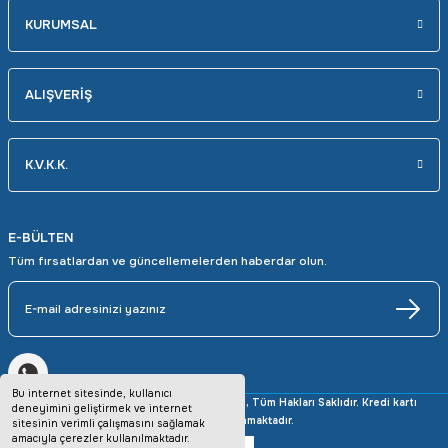
KURUMSAL
ALIŞVERİŞ
K.V.K.K.
E-BÜLTEN
Tüm fırsatlardan ve güncellemelerden haberdar olun.
Bu internet sitesinde, kullanıcı
Copyright © 2025 avrupaotomasyon.com, Tüm Hakları Saklıdır. Kredi kartı
deneyimini geliştirmek ve internet
bilgileriniz 256bit SSL sertifikası ile korunmaktadır.
sitesinin verimli çalışmasını sağlamak
amacıyla çerezler kullanılmaktadır.