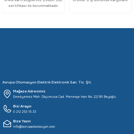
Kredi kartı bilgileriniz 256bit SSL
Ürünler 2 İş Gününde Kargolanır
sertifikası ile korunmaktadır.
Avrupa Otomasyon Elektrik Elektronik San. Tic. Şti.
Mağaza Adresimiz
Emekyemez Mah. Okçumusa Cad. Menevşe Han No: 22/161 Beyoğlu
Bizi Arayın
0 212 253 15 33
Bize Yazın
info@avrupaotomasyon.com