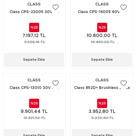
CLASS
CLASS
Class CPS-23005 30V 5A
Class CPS-16005 60V 5A
Dijital Switch-Mode Power
Anahtarlamalı Switch-Mode
suppley Güç Kaynağı
Power suppley Güç Kaynağı
%25
%25
7.197,12 TL
10.800,00 TL
9.596,16 TL
14.400,00 TL
Sepete Ekle
Sepete Ekle
CLASS
CLASS
Class CPS-13010 30V 10A
Class 852D+ Brushless Sıcak
Anahtarlamalı Switch-Mode
Hava Üflemeli Havya
Power suppley Güç Kaynağı
İstasyonu
%25
%25
9.901,44 TL
3.952,80 TL
13.201,92 TL
5.270,40 TL
Sepete Ekle
Sepete Ekle