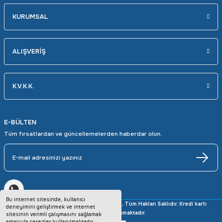
KURUMSAL
ALIŞVERİŞ
K.V.K.K.
E-BÜLTEN
Tüm fırsatlardan ve güncellemelerden haberdar olun.
Bu internet sitesinde, kullanıcı
Copyright © 2025 avrupaotomasyon.com, Tüm Hakları Saklıdır. Kredi kartı
deneyimini geliştirmek ve internet
bilgileriniz 256bit SSL sertifikası ile korunmaktadır.
sitesinin verimli çalışmasını sağlamak
amacıyla çerezler kullanılmaktadır.