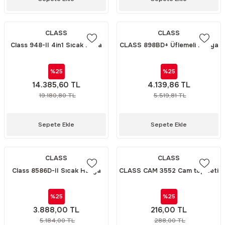
CLASS
CLASS
Class 948-II 4in1 Sıcak Hava
CLASS 898BD+ Üflemeli Havya
Rework Havya ve Vakum
İstasyonu – 2’si 1 Arada Sıcak
İstasyonu
Hava ve Lehimleme Ünitesi
%25
%25
14.385,60 TL
4.139,86 TL
19.180,80 TL
5.519,81 TL
Sepete Ekle
Sepete Ekle
CLASS
CLASS
Class 8586D-II Sıcak Havya
CLASS CAM 3552 Cam tüp seti
İstasyonu
%25
%25
3.888,00 TL
216,00 TL
5.184,00 TL
288,00 TL