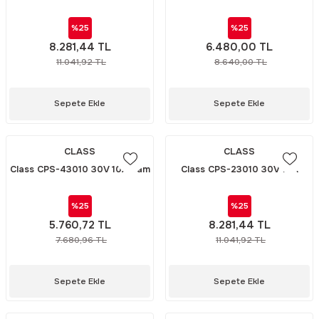
Renkli LCD Ekranlı Switch-
Renkli LCD Ekranlı Switch-
Rittal
Ölçü Aleti Aksesuarları
Mode Power suppley Güç
Mode Power suppley Güç
%25
%25
Kaynağı
Kaynağı
8.281,44 TL
6.480,00 TL
Servo
Proses Kalibratörleri
11.041,92 TL
8.640,00 TL
Sunda
Termometreler
Sepete Ekle
Sepete Ekle
T&T
Topraklama Test Cihazları
CLASS
CLASS
Tidar
Vibrasyon Test Cihazları
Class CPS-43010 30V 10A Tam
Class CPS-23010 30V 10A
Renkli LCD Ekranlı Switch-
Dijital Switch-Mode Power
Y.s.Tech
Mode Power suppley Güç
suppley Güç Kaynağı
%25
%25
Kaynağı
5.760,72 TL
8.281,44 TL
7.680,96 TL
11.041,92 TL
Sepete Ekle
Sepete Ekle