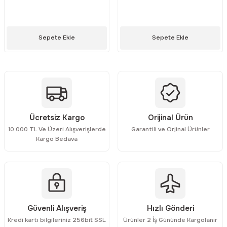
eri
dyal Fanlar
arı
Motorlu Sirenler
Masa Tipi Ac / Dc Adaptörler
Yaylı Kaplinler
Sanyo Denki
Fırsat Ürüneri
Lüxmetreler
Sepete Ekle
Sepete Ekle
arı
nlar
a Buşonu
Yangın İhbar Sirenleri
Pano Tipi Ac / Dc Adaptörler
Sunon
Fonksiyon Jeneratörleri
Takometreler
Yedek Parça ve Aksesuar
Priz Tipi Ac / Dc Adaptörler
Savior
Güç Kalitesi Analizörleri
Sanayi Tipi Ac / Dc Adaptörler
Jason Fan
İzolasyon Test Cihazları
Ücretsiz Kargo
Orijinal Ürün
10.000 TL Ve Üzeri Alışverişlerde
Garantili ve Orjinal Ürünler
Tam Otomatik Akü Şarj Adaptörler
Ziehl-Abegg
Kablo Test Cihazları ve Kablo Bulu
Kargo Bedava
Better
Lcr Metre
Blauberg
Meger Cihazları
Güvenli Alışveriş
Hızlı Gönderi
Krafe
Mikro Ohm Metreler
Kredi kartı bilgileriniz 256bit SSL
Ürünler 2 İş Gününde Kargolanır