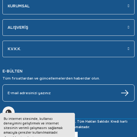
KURUMSAL
ALIŞVERİŞ
K.V.K.K.
E-BÜLTEN
Tüm fırsatlardan ve güncellemelerden haberdar olun.
Bu internet sitesinde, kullanıcı
Copyright © 2025 avrupaotomasyon.com, Tüm Hakları Saklıdır. Kredi kartı
deneyimini geliştirmek ve internet
bilgileriniz 256bit SSL sertifikası ile korunmaktadır.
sitesinin verimli çalışmasını sağlamak
amacıyla çerezler kullanılmaktadır.