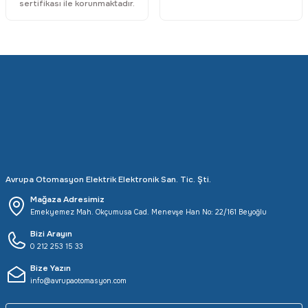
sertifikası ile korunmaktadır.
Rittal
Ölçü Aleti Aksesuarları
Servo
Proses Kalibratörleri
Sunda
Termometreler
T&T
Topraklama Test Cihazları
Tidar
Vibrasyon Test Cihazları
Avrupa Otomasyon Elektrik Elektronik San. Tic. Şti.
Y.s.Tech
Mağaza Adresimiz
Emekyemez Mah. Okçumusa Cad. Menevşe Han No: 22/161 Beyoğlu
Bizi Arayın
0 212 253 15 33
Bize Yazın
info@avrupaotomasyon.com