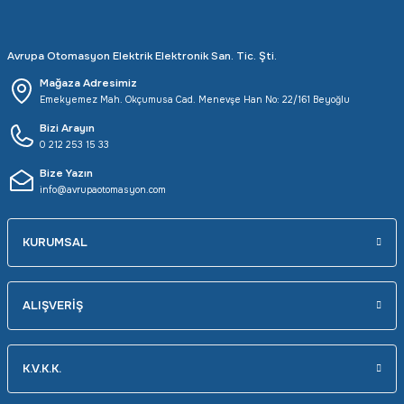
Avrupa Otomasyon Elektrik Elektronik San. Tic. Şti.
Mağaza Adresimiz
Emekyemez Mah. Okçumusa Cad. Menevşe Han No: 22/161 Beyoğlu
Bizi Arayın
0 212 253 15 33
Bize Yazın
info@avrupaotomasyon.com
KURUMSAL
ALIŞVERİŞ
K.V.K.K.