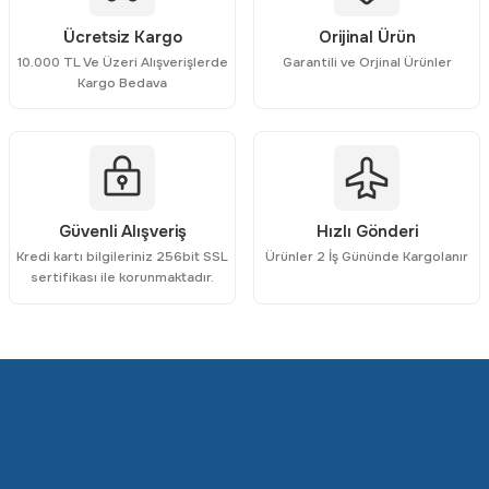
Rittal
Ölçü Aleti Aksesuarları
Ücretsiz Kargo
Orijinal Ürün
10.000 TL Ve Üzeri Alışverişlerde
Garantili ve Orjinal Ürünler
Servo
Proses Kalibratörleri
Kargo Bedava
Sunda
Termometreler
T&T
Topraklama Test Cihazları
Güvenli Alışveriş
Hızlı Gönderi
Tidar
Vibrasyon Test Cihazları
Kredi kartı bilgileriniz 256bit SSL
Ürünler 2 İş Gününde Kargolanır
sertifikası ile korunmaktadır.
Y.s.Tech