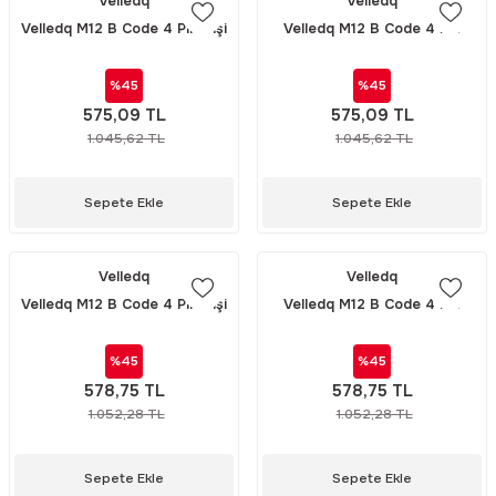
Velledq
Velledq
Velledq M12 B Code 4 Pin Dişi
Velledq M12 B Code 4 Pin
Düz Konnektör M12BF04T
Erkek Düz Konnektör
M12BM04T
%45
%45
575,09 TL
575,09 TL
1.045,62 TL
1.045,62 TL
Sepete Ekle
Sepete Ekle
Velledq
Velledq
Velledq M12 B Code 4 Pin Dişi
Velledq M12 B Code 4 Pin
90° Açılı Konnektör M12BF04S
Erkek 90° Açılı Konnektör
M12BM04S
%45
%45
578,75 TL
578,75 TL
1.052,28 TL
1.052,28 TL
Sepete Ekle
Sepete Ekle