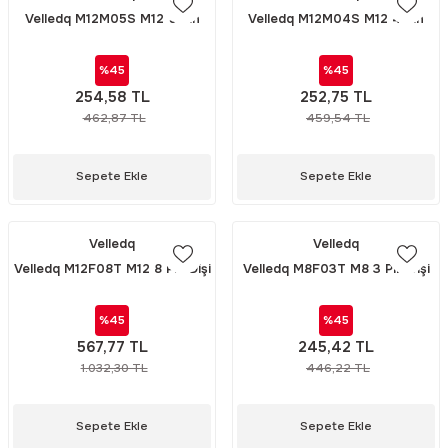
Velledq M12M05S M12 5 Pin
Velledq M12M04S M12 4 Pin
Erkek Açılı Konnektör
Erkek Açılı 90 Derece
Konnektör
%45
%45
254,58 TL
252,75 TL
462,87 TL
459,54 TL
Sepete Ekle
Sepete Ekle
Velledq
Velledq
Velledq M12F08T M12 8 Pin Dişi
Velledq M8F03T M8 3 Pin Dişi
Düz Konnektör
Düz Konnektör
%45
%45
567,77 TL
245,42 TL
1.032,30 TL
446,22 TL
Sepete Ekle
Sepete Ekle