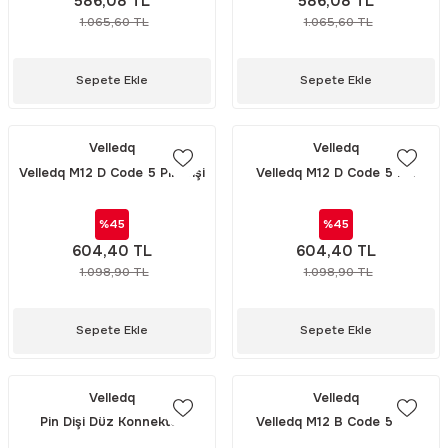
586,08 TL
586,08 TL
1.065,60 TL
1.065,60 TL
Sepete Ekle
Sepete Ekle
Velledq
Velledq
Velledq M12 D Code 5 Pin Dişi
Velledq M12 D Code 5 Pin
Açılı 90° Konnektör M12DF05S
Erkek Açılı 90° Konnektör
M12DM05S
%45
%45
604,40 TL
604,40 TL
1.098,90 TL
1.098,90 TL
Sepete Ekle
Sepete Ekle
Velledq
Velledq
Pin Dişi Düz Konnektör
Velledq M12 B Code 5 Pin
M12BF05T
Erkek Düz Konnektör