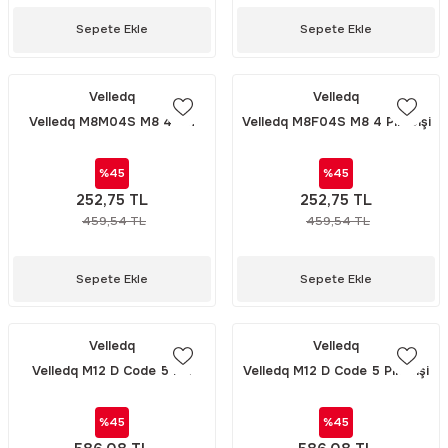
Sepete Ekle
Sepete Ekle
Velledq
Velledq
Velledq M8M04S M8 4 Pin
Velledq M8F04S M8 4 Pin Dişi
Erkek 90° Açılı Konnektör
90° Açılı Konnektör
%45
%45
252,75 TL
252,75 TL
459,54 TL
459,54 TL
Sepete Ekle
Sepete Ekle
Velledq
Velledq
Velledq M12 D Code 5 Pin
Velledq M12 D Code 5 Pin Dişi
Erkek Düz Konnektör
Düz Konnektör M12DF05T
M12DM05T
%45
%45