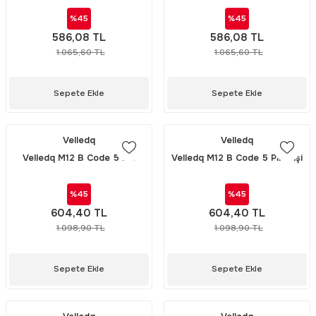
M12BM05T
%45
%45
586,08 TL
586,08 TL
1.065,60 TL
1.065,60 TL
Sepete Ekle
Sepete Ekle
Velledq
Velledq
Velledq M12 B Code 5 Pin
Velledq M12 B Code 5 Pin Dişi
Erkek Açılı 90° Konnektör
Açılı 90° Konnektör M12BF05S
M12BM05S
%45
%45
604,40 TL
604,40 TL
1.098,90 TL
1.098,90 TL
Sepete Ekle
Sepete Ekle