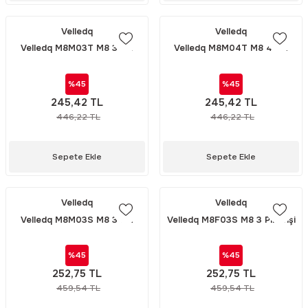
Velledq
Velledq
Velledq M8M03T M8 3 Pin
Velledq M8M04T M8 4 Pin
Erkek Düz Konnektör
Erkek Düz Konnektör
%45
%45
245,42 TL
245,42 TL
446,22 TL
446,22 TL
Sepete Ekle
Sepete Ekle
Velledq
Velledq
Velledq M8M03S M8 3 Pin
Velledq M8F03S M8 3 Pin Dişi
Erkek 90° Açılı Konnektör
90° Açılı Konnektör
%45
%45
252,75 TL
252,75 TL
459,54 TL
459,54 TL