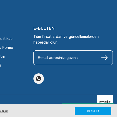
E-BÜLTEN
Tüm fırsatlardan ve güncellemelerden
Politikası
haberdar olun.
ru Formu
tni
i
Whatsapp Bilgi Hattı
eleyin
Kabul Et