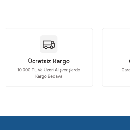
Ürün resmi kalitesiz, bozuk veya görüntülenemiyor.
Ürün açıklamasında eksik bilgiler bulunuyor.
Ürün bilgilerinde hatalar bulunuyor.
Ürün fiyatı diğer sitelerden daha pahalı.
Bu ürüne benzer farklı alternatifler olmalı.
Ücretsiz Kargo
10.000 TL Ve Üzeri Alışverişlerde
Gara
Kargo Bedava