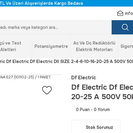
TL Ve Üzeri Alışverişlerde Kargo Bedava
inf
çü ve Test
Ac Ve Dc Redüktörlü
Potansiyometre
Sigort
Aletleri
Elektrik Motorları
ric Df Electric Df Electric DII SIZE 2-4-6-10-16-20-25 A 500V 50
Df Electric
Df Electric Df Ele
20-25 A 500V 50k
0 Puan - 0 Yorum
Stok Sorunuz