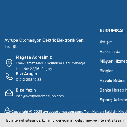
KURUMSAL
Avrupa Otomasyon Elektrik Elektronik San.
İletişim
Tic. Şti.
Hakkımızda
Mağaza Adresimiz
Müşteri Hizmet
Emekyemez Mah. Okçumusa Cad. Menevşe
Han No: 22/161 Beyoğlu
Bloglar
Bizi Arayın
0 212 253 15 33
Havale Bildiri
Bize Yazın
Banka Hesap N
info@avrupaotomasyon.com
Sipariş Adımlar
Copyright © 2025 avrupaotomasyon.com, Tüm Hakları Saklıdır. Kredi ka
Bu internet sitesinde, kullanıcı deneyimini geliştirmek ve internet sitesini