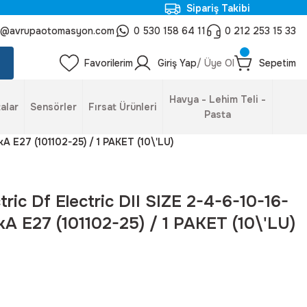
Sipariş Takibi
o@avrupaotomasyon.com
0 530 158 64 11
0 212 253 15 33
Favorilerim
Giriş Yap
/ Üye Ol
Sepetim
Havya - Lehim Teli -
alar
Sensörler
Fırsat Ürünleri
Pasta
kA E27 (101102-25) / 1 PAKET (10\'LU)
ctric Df Electric DII SIZE 2-4-6-10-16-
A E27 (101102-25) / 1 PAKET (10\'LU)