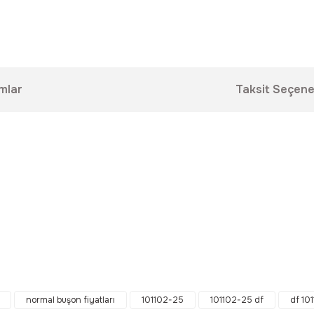
mlar
Taksit Seçene
da yetersiz gördüğünüz noktaları öneri formunu kullanarak tarafımıza ilet
Bu ürüne ilk yorumu siz yapın!
normal buşon fiyatları
101102-25
101102-25 df
df 10