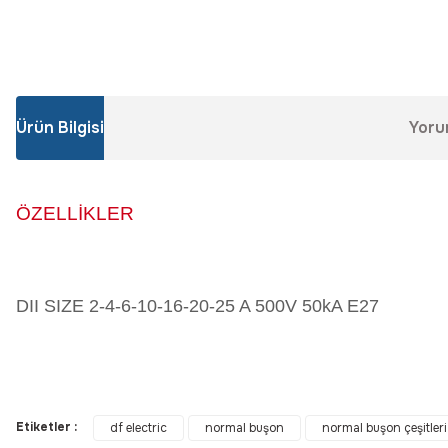
Ürün Bilgisi
Yoru
ÖZELLİKLER
DII SIZE 2-4-6-10-16-20-25 A 500V 50kA E27
Bu ürünün fiyat bilgisi, resim, ürün açıklamalarında ve diğer konular
Görüş ve önerileriniz için teşekkür ederiz.
Etiketler :
df electric
normal buşon
normal buşon çeşitleri