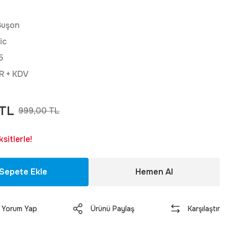
Buşon
ic
5
R + KDV
 TL
999,00 TL
sitlerle!
Sepete Ekle
Hemen Al
Yorum Yap
Ürünü Paylaş
Karşılaştır