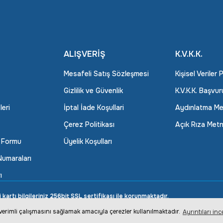
ALIŞVERİŞ
K.V.K.K.
Mesafeli Satış Sözleşmesi
Kişisel Veriler 
Gizlilik ve Güvenlik
K.V.K.K. Başvu
leri
İptal İade Koşullari
Aydınlatma Me
Çerez Politikası
Açık Rıza Metn
m Formu
Üyelik Koşulları
umaraları
ı
rtı bilgileriniz 256bit SSL sertifikası ile korunmaktadır.
n verimli çalışmasını sağlamak amacıyla çerezler kullanılmaktadır.
Ayrıntıları inc
ile
ideasoft
e-