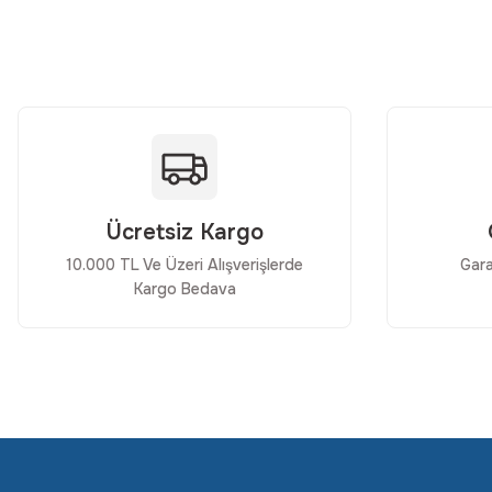
Ürün resmi kalitesiz, bozuk veya görüntülenemiyor.
Ürün açıklamasında eksik bilgiler bulunuyor.
Ürün bilgilerinde hatalar bulunuyor.
Ürün fiyatı diğer sitelerden daha pahalı.
Bu ürüne benzer farklı alternatifler olmalı.
Ücretsiz Kargo
10.000 TL Ve Üzeri Alışverişlerde
Gara
Kargo Bedava