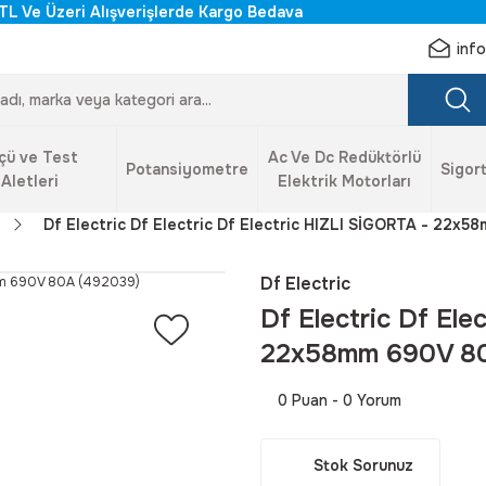
TL Ve Üzeri Alışverişlerde Kargo Bedava
inf
çü ve Test
Ac Ve Dc Redüktörlü
Potansiyometre
Sigort
Aletleri
Elektrik Motorları
Df Electric Df Electric Df Electric HIZLI SİGORTA - 22x
Df Electric
Df Electric Df Ele
22x58mm 690V 80
0 Puan - 0 Yorum
Stok Sorunuz