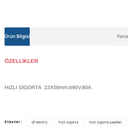
Ürün Bilgisi
Yoru
ÖZELLİKLER
HIZLI SİGORTA 22X58mm,690V,80A
Bu ürünün fiyat bilgisi, resim, ürün açıklamalarında ve diğer konular
Görüş ve önerileriniz için teşekkür ederiz.
Etiketler :
df electric
hızlı sigorta
hızlı sigorta çeşitleri