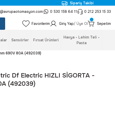
Sipariş Takibi
o@avrupaotomasyon.com
0 530 158 64 11
0 212 253 15 33
Favorilerim
Giriş Yap
/ Üye Ol
Sepetim
Havya - Lehim Teli -
alar
Sensörler
Fırsat Ürünleri
Pasta
58mm 690V 80A (492039)
ctric Df Electric HIZLI SİGORTA -
A (492039)