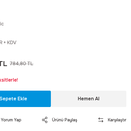
ic
R + KDV
TL
784,80 TL
itlerle!
Sepete Ekle
Hemen Al
Yorum Yap
Ürünü Paylaş
Karşılaştır