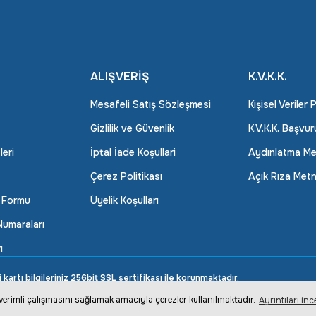
ALIŞVERİŞ
K.V.K.K.
Mesafeli Satış Sözleşmesi
Kişisel Veriler 
Gizlilik ve Güvenlik
K.V.K.K. Başvu
leri
İptal İade Koşullari
Aydınlatma Me
Çerez Politikası
Açık Rıza Metn
m Formu
Üyelik Koşulları
umaraları
ı
rtı bilgileriniz 256bit SSL sertifikası ile korunmaktadır.
n verimli çalışmasını sağlamak amacıyla çerezler kullanılmaktadır.
Ayrıntıları inc
ile
ideasoft
e-