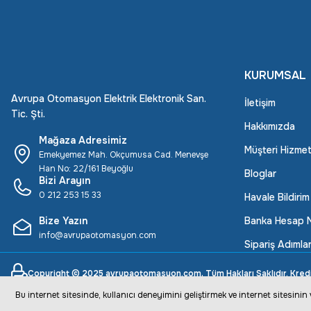
KURUMSAL
Avrupa Otomasyon Elektrik Elektronik San.
İletişim
Tic. Şti.
Hakkımızda
Mağaza Adresimiz
Müşteri Hizmet
Emekyemez Mah. Okçumusa Cad. Menevşe
Han No: 22/161 Beyoğlu
Bloglar
Bizi Arayın
0 212 253 15 33
Havale Bildiri
Bize Yazın
Banka Hesap N
info@avrupaotomasyon.com
Sipariş Adımlar
Copyright © 2025 avrupaotomasyon.com, Tüm Hakları Saklıdır. Kredi ka
Bu internet sitesinde, kullanıcı deneyimini geliştirmek ve internet sitesini