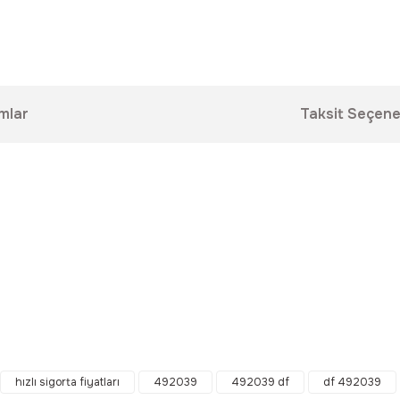
mlar
Taksit Seçene
da yetersiz gördüğünüz noktaları öneri formunu kullanarak tarafımıza ilet
Bu ürüne ilk yorumu siz yapın!
hızlı sigorta fiyatları
492039
492039 df
df 492039