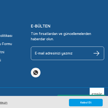
E-BÜLTEN
Tüm fırsatlardan ve güncellemelerden
Politikası
haberdar olun.
ru Formu
tni
i
Whatsapp Bilgi Hattı
eleyin
Kabul Et