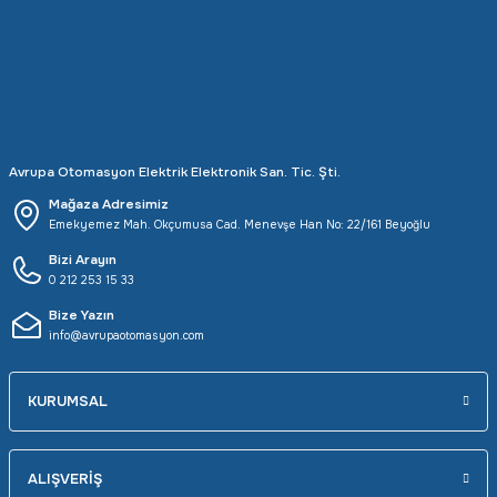
Rittal
Ölçü Aleti Aksesuarları
Servo
Proses Kalibratörleri
Sunda
Termometreler
Avrupa Otomasyon Elektrik Elektronik San. Tic. Şti.
T&T
Topraklama Test Cihazları
Mağaza Adresimiz
Emekyemez Mah. Okçumusa Cad. Menevşe Han No: 22/161 Beyoğlu
Tidar
Vibrasyon Test Cihazları
Bizi Arayın
0 212 253 15 33
Y.s.Tech
Bize Yazın
info@avrupaotomasyon.com
KURUMSAL
ALIŞVERİŞ