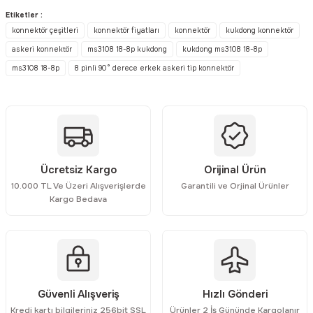
konularda yetersiz gördüğünüz noktaları öneri formunu kullanarak
Etiketler :
tarafımıza iletebilirsiniz.
konnektör çeşitleri
konnektör fiyatları
konnektör
kukdong konnektör
Görüş ve önerileriniz için teşekkür ederiz.
askeri konnektör
ms3108 18-8p kukdong
kukdong ms3108 18-8p
ms3108 18-8p
8 pinli 90° derece erkek askeri tip konnektör
Ürün resmi kalitesiz, bozuk veya görüntülenemiyor.
Ürün açıklamasında eksik bilgiler bulunuyor.
Ürün bilgilerinde hatalar bulunuyor.
Ürün fiyatı diğer sitelerden daha pahalı.
Bu ürüne benzer farklı alternatifler olmalı.
Ücretsiz Kargo
Orijinal Ürün
10.000 TL Ve Üzeri Alışverişlerde
Garantili ve Orjinal Ürünler
Kargo Bedava
Gönder
Güvenli Alışveriş
Hızlı Gönderi
Kredi kartı bilgileriniz 256bit SSL
Ürünler 2 İş Gününde Kargolanır