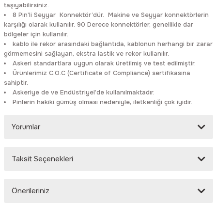
taşıyabilirsiniz.
Rittal
Ölçü Aleti Aksesuarları
8 Pin’li Seyyar Konnektör’dür. Makine ve Seyyar konnektörlerin
karşılığı olarak kullanılır. 90 Derece konnektörler, genellikle dar
Servo
Proses Kalibratörleri
bölgeler için kullanılır.
kablo ile rekor arasındaki bağlantıda, kablonun herhangi bir zarar
görmemesini sağlayan, ekstra lastik ve rekor kullanılır.
Sunda
Termometreler
Askeri standartlara uygun olarak üretilmiş ve test edilmiştir.
Ürünlerimiz C.O.C (Certificate of Compliance) sertifikasına
sahiptir.
T&T
Topraklama Test Cihazları
Askeriye de ve Endüstriyel’de kullanılmaktadır.
Pinlerin hakiki gümüş olması nedeniyle, iletkenliği çok iyidir.
Tidar
Vibrasyon Test Cihazları
Yorumlar
Y.s.Tech
Taksit Seçenekleri
Bu ürüne ilk yorumu siz yapın!
Önerileriniz
Yorum Yaz
Bu ürünün fiyat bilgisi, resim, ürün açıklamalarında ve diğer