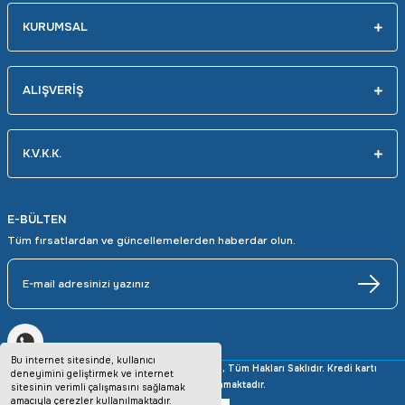
KURUMSAL
ALIŞVERİŞ
K.V.K.K.
E-BÜLTEN
Tüm fırsatlardan ve güncellemelerden haberdar olun.
Bu internet sitesinde, kullanıcı
Copyright © 2025 avrupaotomasyon.com, Tüm Hakları Saklıdır. Kredi kartı
deneyimini geliştirmek ve internet
bilgileriniz 256bit SSL sertifikası ile korunmaktadır.
sitesinin verimli çalışmasını sağlamak
amacıyla çerezler kullanılmaktadır.