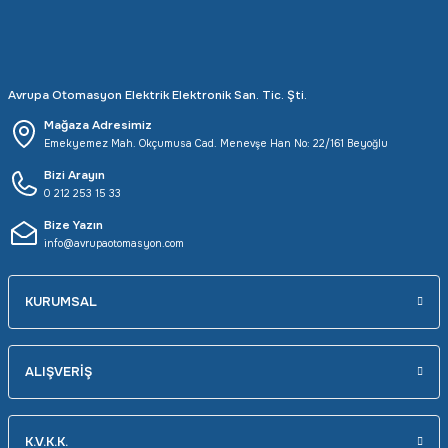
Rittal
Ölçü Aleti Aksesuarları
Servo
Proses Kalibratörleri
Avrupa Otomasyon Elektrik Elektronik San. Tic. Şti.
Sunda
Termometreler
Mağaza Adresimiz
Emekyemez Mah. Okçumusa Cad. Menevşe Han No: 22/161 Beyoğlu
T&T
Topraklama Test Cihazları
Bizi Arayın
0 212 253 15 33
Bize Yazın
Tidar
Vibrasyon Test Cihazları
info@avrupaotomasyon.com
Y.s.Tech
KURUMSAL
ALIŞVERİŞ
K.V.K.K.