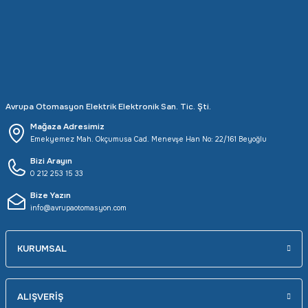
Rittal
Ölçü Aleti Aksesuarları
Servo
Proses Kalibratörleri
Sunda
Termometreler
Avrupa Otomasyon Elektrik Elektronik San. Tic. Şti.
T&T
Topraklama Test Cihazları
Mağaza Adresimiz
Emekyemez Mah. Okçumusa Cad. Menevşe Han No: 22/161 Beyoğlu
Tidar
Vibrasyon Test Cihazları
Bizi Arayın
0 212 253 15 33
Y.s.Tech
Bize Yazın
info@avrupaotomasyon.com
KURUMSAL
ALIŞVERİŞ