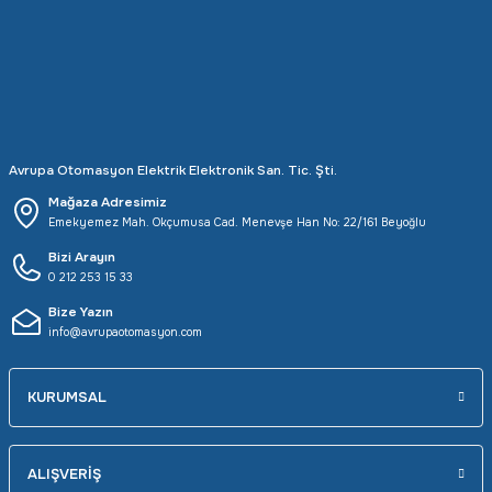
Rittal
Ölçü Aleti Aksesuarları
Servo
Proses Kalibratörleri
Sunda
Termometreler
Avrupa Otomasyon Elektrik Elektronik San. Tic. Şti.
T&T
Topraklama Test Cihazları
Mağaza Adresimiz
Emekyemez Mah. Okçumusa Cad. Menevşe Han No: 22/161 Beyoğlu
Tidar
Vibrasyon Test Cihazları
Bizi Arayın
0 212 253 15 33
Y.s.Tech
Bize Yazın
info@avrupaotomasyon.com
KURUMSAL
ALIŞVERİŞ