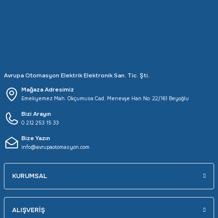
Rittal
Ölçü Aleti Aksesuarları
Servo
Proses Kalibratörleri
Sunda
Termometreler
Avrupa Otomasyon Elektrik Elektronik San. Tic. Şti.
T&T
Topraklama Test Cihazları
Mağaza Adresimiz
Emekyemez Mah. Okçumusa Cad. Menevşe Han No: 22/161 Beyoğlu
Tidar
Vibrasyon Test Cihazları
Bizi Arayın
0 212 253 15 33
Y.s.Tech
Bize Yazın
info@avrupaotomasyon.com
KURUMSAL
ALIŞVERİŞ