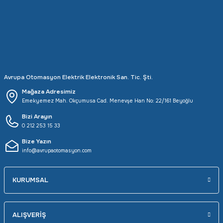
Rittal
Ölçü Aleti Aksesuarları
Servo
Proses Kalibratörleri
Sunda
Termometreler
Avrupa Otomasyon Elektrik Elektronik San. Tic. Şti.
T&T
Topraklama Test Cihazları
Mağaza Adresimiz
Emekyemez Mah. Okçumusa Cad. Menevşe Han No: 22/161 Beyoğlu
Tidar
Vibrasyon Test Cihazları
Bizi Arayın
0 212 253 15 33
Y.s.Tech
Bize Yazın
info@avrupaotomasyon.com
KURUMSAL
ALIŞVERİŞ