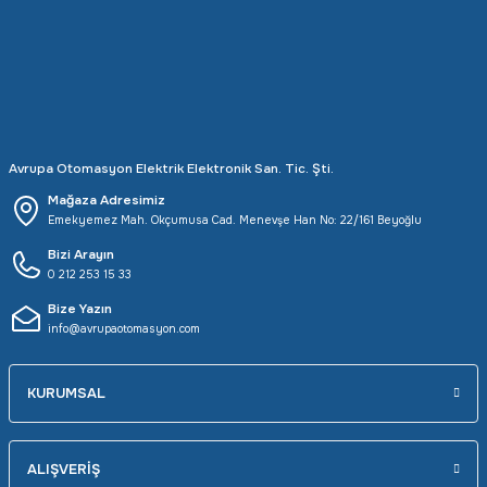
Rittal
Ölçü Aleti Aksesuarları
Servo
Proses Kalibratörleri
Sunda
Termometreler
Avrupa Otomasyon Elektrik Elektronik San. Tic. Şti.
T&T
Topraklama Test Cihazları
Mağaza Adresimiz
Emekyemez Mah. Okçumusa Cad. Menevşe Han No: 22/161 Beyoğlu
Tidar
Vibrasyon Test Cihazları
Bizi Arayın
0 212 253 15 33
Y.s.Tech
Bize Yazın
info@avrupaotomasyon.com
KURUMSAL
ALIŞVERİŞ