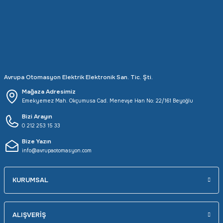
Rittal
Ölçü Aleti Aksesuarları
Servo
Proses Kalibratörleri
Sunda
Termometreler
Avrupa Otomasyon Elektrik Elektronik San. Tic. Şti.
T&T
Topraklama Test Cihazları
Mağaza Adresimiz
Emekyemez Mah. Okçumusa Cad. Menevşe Han No: 22/161 Beyoğlu
Tidar
Vibrasyon Test Cihazları
Bizi Arayın
0 212 253 15 33
Y.s.Tech
Bize Yazın
info@avrupaotomasyon.com
KURUMSAL
ALIŞVERİŞ