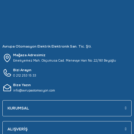
Rittal
Ölçü Aleti Aksesuarları
Servo
Proses Kalibratörleri
Sunda
Termometreler
Avrupa Otomasyon Elektrik Elektronik San. Tic. Şti.
T&T
Topraklama Test Cihazları
Mağaza Adresimiz
Emekyemez Mah. Okçumusa Cad. Menevşe Han No: 22/161 Beyoğlu
Tidar
Vibrasyon Test Cihazları
Bizi Arayın
0 212 253 15 33
Y.s.Tech
Bize Yazın
info@avrupaotomasyon.com
KURUMSAL
ALIŞVERİŞ