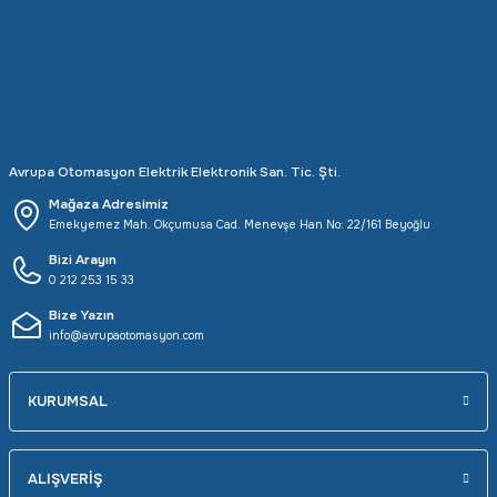
Rittal
Ölçü Aleti Aksesuarları
Servo
Proses Kalibratörleri
Sunda
Termometreler
Avrupa Otomasyon Elektrik Elektronik San. Tic. Şti.
T&T
Topraklama Test Cihazları
Mağaza Adresimiz
Emekyemez Mah. Okçumusa Cad. Menevşe Han No: 22/161 Beyoğlu
Tidar
Vibrasyon Test Cihazları
Bizi Arayın
0 212 253 15 33
Y.s.Tech
Bize Yazın
info@avrupaotomasyon.com
KURUMSAL
ALIŞVERİŞ