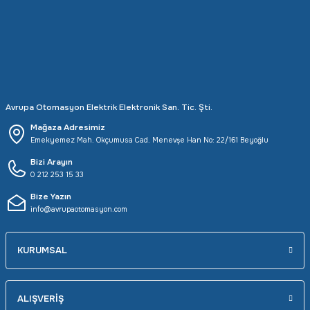
Rittal
Ölçü Aleti Aksesuarları
Servo
Proses Kalibratörleri
Sunda
Termometreler
Avrupa Otomasyon Elektrik Elektronik San. Tic. Şti.
T&T
Topraklama Test Cihazları
Mağaza Adresimiz
Emekyemez Mah. Okçumusa Cad. Menevşe Han No: 22/161 Beyoğlu
Tidar
Vibrasyon Test Cihazları
Bizi Arayın
0 212 253 15 33
Y.s.Tech
Bize Yazın
info@avrupaotomasyon.com
KURUMSAL
ALIŞVERİŞ