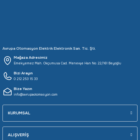
Rittal
Ölçü Aleti Aksesuarları
Servo
Proses Kalibratörleri
Sunda
Termometreler
Avrupa Otomasyon Elektrik Elektronik San. Tic. Şti.
T&T
Topraklama Test Cihazları
Mağaza Adresimiz
Emekyemez Mah. Okçumusa Cad. Menevşe Han No: 22/161 Beyoğlu
Tidar
Vibrasyon Test Cihazları
Bizi Arayın
0 212 253 15 33
Y.s.Tech
Bize Yazın
info@avrupaotomasyon.com
KURUMSAL
ALIŞVERİŞ