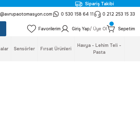
Sipariş Takibi
o@avrupaotomasyon.com
0 530 158 64 11
0 212 253 15 33
Favorilerim
Giriş Yap
/ Üye Ol
Sepetim
Havya - Lehim Teli -
alar
Sensörler
Fırsat Ürünleri
Pasta