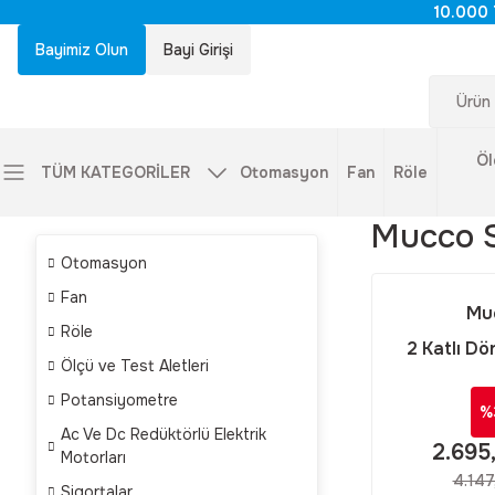
10.000 
Bayimiz Olun
Bayi Girişi
Öl
TÜM KATEGORİLER
Otomasyon
Fan
Röle
Mucco 
Otomasyon
Fan
Mu
Röle
2 Katlı D
Ölçü ve Test Aletleri
Kolon 40-
Potansiyometre
SNT-7
%
Ac Ve Dc Redüktörlü Elektrik
2.695
Motorları
4.147
Sigortalar