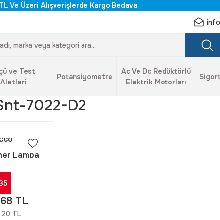
TL Ve Üzeri Alışverişlerde Kargo Bedava
inf
çü ve Test
Ac Ve Dc Redüktörlü
Potansiyometre
Sigort
Aletleri
Elektrik Motorları
Snt-7022-D2
cco
öner Lamba
260V AC/DC
022-D2
35
,68 TL
,20 TL