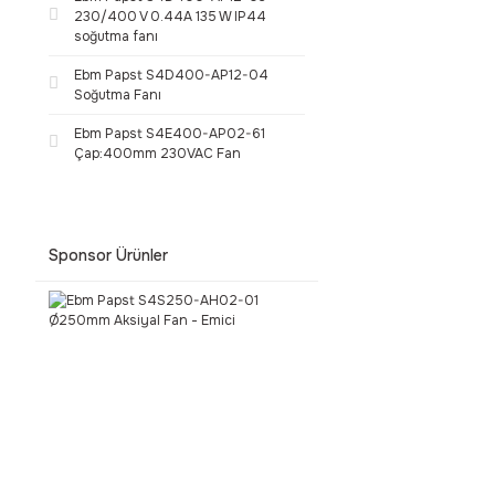
230/400 V 0.44A 135 W IP44
soğutma fanı
Ebm Papst S4D400-AP12-04
Soğutma Fanı
Ebm Papst S4E400-AP02-61
Çap:400mm 230VAC Fan
Sponsor Ürünler