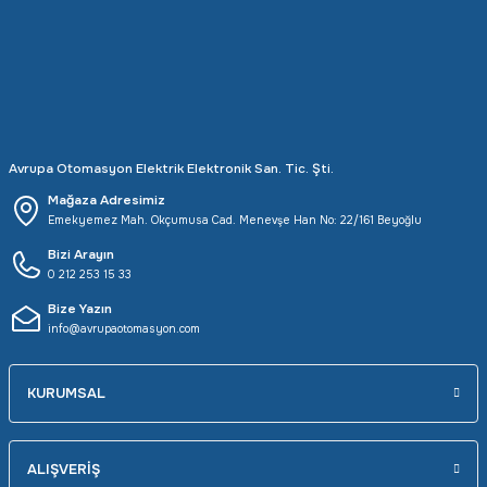
Rittal
Ölçü Aleti Aksesuarları
Servo
Proses Kalibratörleri
Sunda
Termometreler
Avrupa Otomasyon Elektrik Elektronik San. Tic. Şti.
T&T
Topraklama Test Cihazları
Mağaza Adresimiz
Emekyemez Mah. Okçumusa Cad. Menevşe Han No: 22/161 Beyoğlu
Tidar
Vibrasyon Test Cihazları
Bizi Arayın
0 212 253 15 33
Y.s.Tech
Bize Yazın
info@avrupaotomasyon.com
KURUMSAL
ALIŞVERİŞ