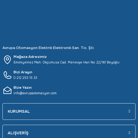
Rittal
Ölçü Aleti Aksesuarları
Servo
Proses Kalibratörleri
Sunda
Termometreler
Avrupa Otomasyon Elektrik Elektronik San. Tic. Şti.
T&T
Topraklama Test Cihazları
Mağaza Adresimiz
Emekyemez Mah. Okçumusa Cad. Menevşe Han No: 22/161 Beyoğlu
Tidar
Vibrasyon Test Cihazları
Bizi Arayın
0 212 253 15 33
Y.s.Tech
Bize Yazın
info@avrupaotomasyon.com
KURUMSAL
ALIŞVERİŞ