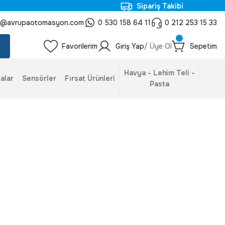
Sipariş Takibi
o@avrupaotomasyon.com
0 530 158 64 11
0 212 253 15 33
Favorilerim
Giriş Yap
/ Üye Ol
Sepetim
Havya - Lehim Teli -
alar
Sensörler
Fırsat Ürünleri
Pasta