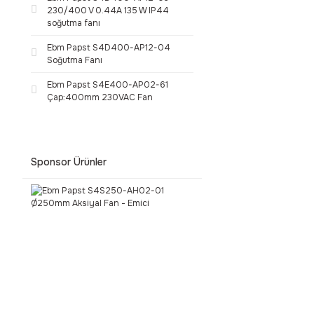
230/400 V 0.44A 135 W IP44
soğutma fanı
Ebm Papst S4D400-AP12-04
Soğutma Fanı
Ebm Papst S4E400-AP02-61
Çap:400mm 230VAC Fan
Sponsor Ürünler