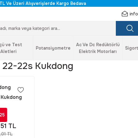
TL Ve Üzeri Alışverişlerde Kargo Bedava
inf
çü ve Test
Ac Ve Dc Redüktörlü
Potansiyometre
Sigort
Aletleri
Elektrik Motorları
 22-22s Kukdong
dong
 Kukdong
3108 22-22S
Derece Dişi
25
 Konnektör
,51 TL
,01 TL