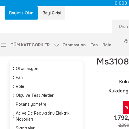
10.000 
Bayimiz Olun
Bayi Girişi
Öl
TÜM KATEGORİLER
Otomasyon
Fan
Röle
Ms3108
Otomasyon
Fan
Kuk
Röle
Kukdong
Ölçü ve Test Aletleri
Kukdong MS
Potansiyometre
4 Pinli 90 
%
Askeri Tip
Ac Ve Dc Redüktörlü Elektrik
1.792
Motorları
2.390
Sigortalar