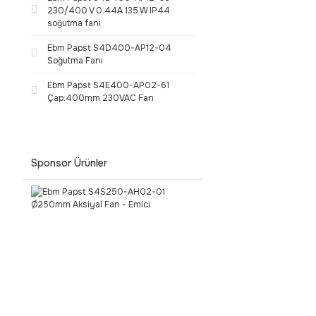
230/400 V 0.44A 135 W IP44
soğutma fanı
Ebm Papst S4D400-AP12-04
Soğutma Fanı
Ebm Papst S4E400-AP02-61
Çap:400mm 230VAC Fan
Sponsor Ürünler