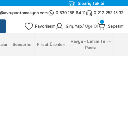
Sipariş Takibi
o@avrupaotomasyon.com
0 530 158 64 11
0 212 253 15 33
Favorilerim
Giriş Yap
/ Üye Ol
Sepetim
Havya - Lehim Teli -
alar
Sensörler
Fırsat Ürünleri
Pasta