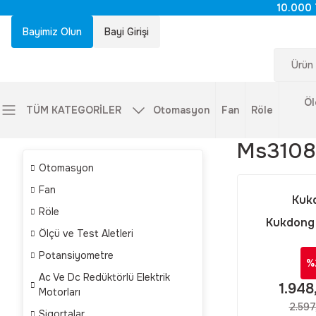
10.000 
Bayimiz Olun
Bayi Girişi
Öl
TÜM KATEGORİLER
Otomasyon
Fan
Röle
Ms3108
Otomasyon
Fan
Kuk
Röle
Kukdong
Ölçü ve Test Aletleri
Kukdong MS
Potansiyometre
14 Pinli 90
%
Askeri Tip
Ac Ve Dc Redüktörlü Elektrik
1.948
Motorları
2.597
Sigortalar