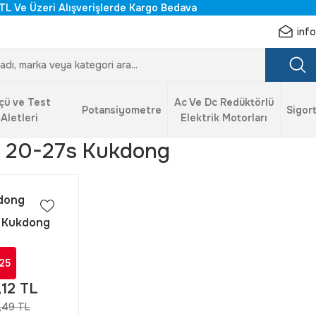
TL Ve Üzeri Alışverişlerde Kargo Bedava
inf
çü ve Test
Ac Ve Dc Redüktörlü
Potansiyometre
Sigort
Aletleri
Elektrik Motorları
 20-27s Kukdong
dong
 Kukdong
3108 20-27S
 Derece Dişi
25
 Konnektör
,12 TL
,49 TL