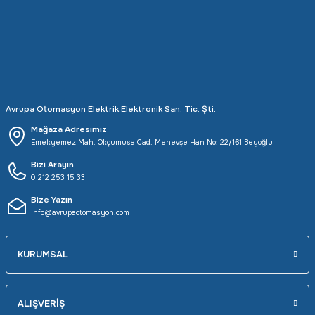
Rittal
Ölçü Aleti Aksesuarları
Servo
Proses Kalibratörleri
Sunda
Termometreler
Avrupa Otomasyon Elektrik Elektronik San. Tic. Şti.
T&T
Topraklama Test Cihazları
Mağaza Adresimiz
Emekyemez Mah. Okçumusa Cad. Menevşe Han No: 22/161 Beyoğlu
Tidar
Vibrasyon Test Cihazları
Bizi Arayın
0 212 253 15 33
Y.s.Tech
Bize Yazın
info@avrupaotomasyon.com
KURUMSAL
ALIŞVERİŞ