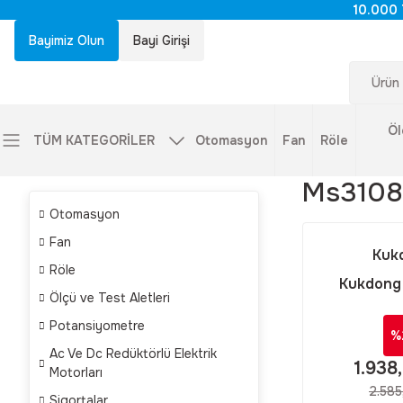
10.000 
Bayimiz Olun
Bayi Girişi
Öl
TÜM KATEGORİLER
Otomasyon
Fan
Röle
Ms3108
Otomasyon
Fan
Kuk
Röle
Kukdong
Ölçü ve Test Aletleri
Kukdong MS
Potansiyometre
7 Pinli 90° 
%
Askeri Tip
Ac Ve Dc Redüktörlü Elektrik
1.938
Motorları
2.585
Sigortalar