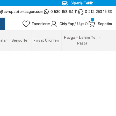
Sipariş Takibi
o@avrupaotomasyon.com
0 530 158 64 11
0 212 253 15 33
Favorilerim
Giriş Yap
/ Üye Ol
Sepetim
Havya - Lehim Teli -
alar
Sensörler
Fırsat Ürünleri
Pasta