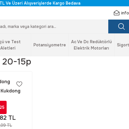
TL Ve Üzeri Alışverişlerde Kargo Bedava
inf
çü ve Test
Ac Ve Dc Redüktörlü
Potansiyometre
Sigort
Aletleri
Elektrik Motorları
 20-15p
dong
 Kukdong
3108 20-15P
Derece Erkek
25
 Konnektör
,82 TL
,09 TL