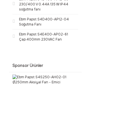
230/400 V 0.44A 135 W IP44
soğutma fanı
Ebm Papst S4D400-AP12-04
Soğutma Fanı
Ebm Papst S4E400-AP02-61
Çap:400mm 230VAC Fan
Sponsor Ürünler