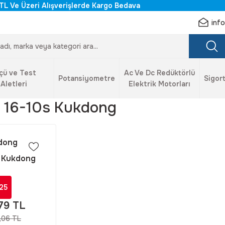
TL Ve Üzeri Alışverişlerde Kargo Bedava
inf
çü ve Test
Ac Ve Dc Redüktörlü
Potansiyometre
Sigort
Aletleri
Elektrik Motorları
 16-10s Kukdong
dong
 Kukdong
3108 16-10S
Derece Dişi
25
 Konnektör
,79 TL
,06 TL