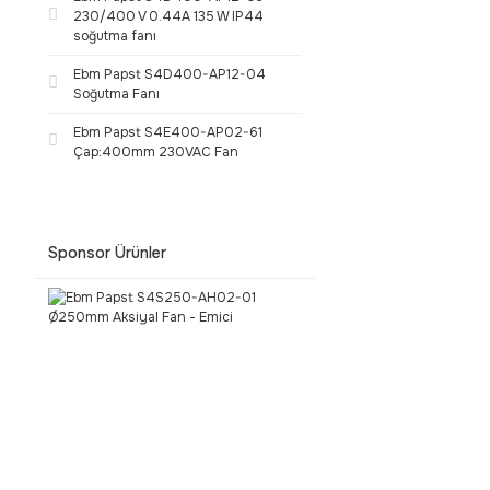
230/400 V 0.44A 135 W IP44
soğutma fanı
Ebm Papst S4D400-AP12-04
Soğutma Fanı
Ebm Papst S4E400-AP02-61
Çap:400mm 230VAC Fan
Sponsor Ürünler