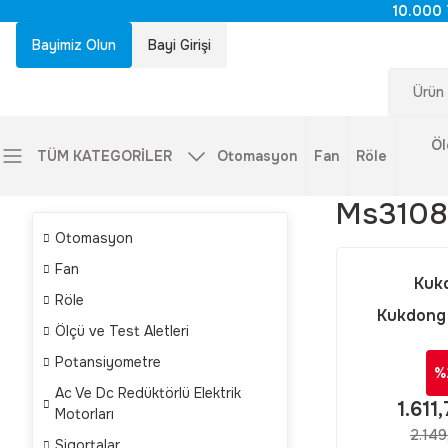
10.000 
Bayimiz Olun
Bayi Girişi
Öl
TÜM KATEGORİLER
Otomasyon
Fan
Röle
Ms3108
Otomasyon
Fan
Kuk
Röle
Kukdong
Ölçü ve Test Aletleri
Kukdong MS
Potansiyometre
3 Pinli 90 
%
Askeri Tip
Ac Ve Dc Redüktörlü Elektrik
1.611
Motorları
2.149
Sigortalar