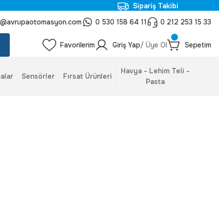
Sipariş Takibi
o@avrupaotomasyon.com
0 530 158 64 11
0 212 253 15 33
Favorilerim
Giriş Yap
/ Üye Ol
Sepetim
Havya - Lehim Teli -
alar
Sensörler
Fırsat Ürünleri
Pasta