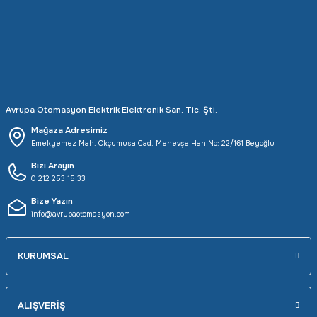
Rittal
Ölçü Aleti Aksesuarları
Servo
Proses Kalibratörleri
Sunda
Termometreler
Avrupa Otomasyon Elektrik Elektronik San. Tic. Şti.
T&T
Topraklama Test Cihazları
Mağaza Adresimiz
Emekyemez Mah. Okçumusa Cad. Menevşe Han No: 22/161 Beyoğlu
Tidar
Vibrasyon Test Cihazları
Bizi Arayın
0 212 253 15 33
Y.s.Tech
Bize Yazın
info@avrupaotomasyon.com
KURUMSAL
ALIŞVERİŞ