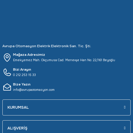
Rittal
Ölçü Aleti Aksesuarları
Servo
Proses Kalibratörleri
Sunda
Termometreler
Avrupa Otomasyon Elektrik Elektronik San. Tic. Şti.
T&T
Topraklama Test Cihazları
Mağaza Adresimiz
Emekyemez Mah. Okçumusa Cad. Menevşe Han No: 22/161 Beyoğlu
Tidar
Vibrasyon Test Cihazları
Bizi Arayın
0 212 253 15 33
Y.s.Tech
Bize Yazın
info@avrupaotomasyon.com
KURUMSAL
ALIŞVERİŞ