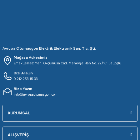
Rittal
Ölçü Aleti Aksesuarları
Servo
Proses Kalibratörleri
Sunda
Termometreler
Avrupa Otomasyon Elektrik Elektronik San. Tic. Şti.
T&T
Topraklama Test Cihazları
Mağaza Adresimiz
Emekyemez Mah. Okçumusa Cad. Menevşe Han No: 22/161 Beyoğlu
Tidar
Vibrasyon Test Cihazları
Bizi Arayın
0 212 253 15 33
Y.s.Tech
Bize Yazın
info@avrupaotomasyon.com
KURUMSAL
ALIŞVERİŞ