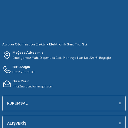
Rittal
Ölçü Aleti Aksesuarları
Servo
Proses Kalibratörleri
Sunda
Termometreler
Avrupa Otomasyon Elektrik Elektronik San. Tic. Şti.
T&T
Topraklama Test Cihazları
Mağaza Adresimiz
Emekyemez Mah. Okçumusa Cad. Menevşe Han No: 22/161 Beyoğlu
Tidar
Vibrasyon Test Cihazları
Bizi Arayın
0 212 253 15 33
Y.s.Tech
Bize Yazın
info@avrupaotomasyon.com
KURUMSAL
ALIŞVERİŞ