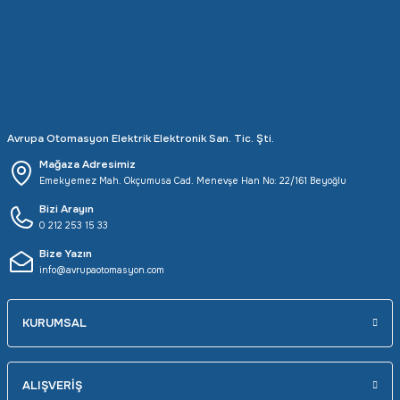
Rittal
Ölçü Aleti Aksesuarları
Servo
Proses Kalibratörleri
Sunda
Termometreler
Avrupa Otomasyon Elektrik Elektronik San. Tic. Şti.
T&T
Topraklama Test Cihazları
Mağaza Adresimiz
Emekyemez Mah. Okçumusa Cad. Menevşe Han No: 22/161 Beyoğlu
Tidar
Vibrasyon Test Cihazları
Bizi Arayın
0 212 253 15 33
Y.s.Tech
Bize Yazın
info@avrupaotomasyon.com
KURUMSAL
ALIŞVERİŞ