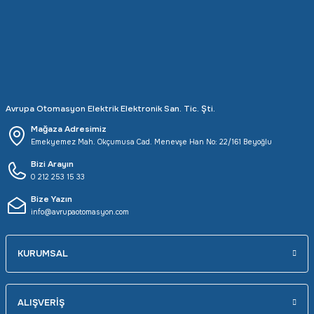
Rittal
Ölçü Aleti Aksesuarları
Servo
Proses Kalibratörleri
Sunda
Termometreler
Avrupa Otomasyon Elektrik Elektronik San. Tic. Şti.
T&T
Topraklama Test Cihazları
Mağaza Adresimiz
Emekyemez Mah. Okçumusa Cad. Menevşe Han No: 22/161 Beyoğlu
Tidar
Vibrasyon Test Cihazları
Bizi Arayın
0 212 253 15 33
Y.s.Tech
Bize Yazın
info@avrupaotomasyon.com
KURUMSAL
ALIŞVERİŞ