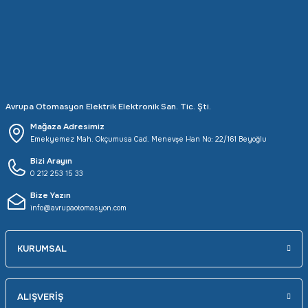
Rittal
Ölçü Aleti Aksesuarları
Servo
Proses Kalibratörleri
Sunda
Termometreler
Avrupa Otomasyon Elektrik Elektronik San. Tic. Şti.
T&T
Topraklama Test Cihazları
Mağaza Adresimiz
Emekyemez Mah. Okçumusa Cad. Menevşe Han No: 22/161 Beyoğlu
Tidar
Vibrasyon Test Cihazları
Bizi Arayın
0 212 253 15 33
Y.s.Tech
Bize Yazın
info@avrupaotomasyon.com
KURUMSAL
ALIŞVERİŞ