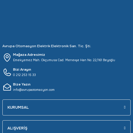
Rittal
Ölçü Aleti Aksesuarları
Servo
Proses Kalibratörleri
Sunda
Termometreler
Avrupa Otomasyon Elektrik Elektronik San. Tic. Şti.
T&T
Topraklama Test Cihazları
Mağaza Adresimiz
Emekyemez Mah. Okçumusa Cad. Menevşe Han No: 22/161 Beyoğlu
Tidar
Vibrasyon Test Cihazları
Bizi Arayın
0 212 253 15 33
Y.s.Tech
Bize Yazın
info@avrupaotomasyon.com
KURUMSAL
ALIŞVERİŞ