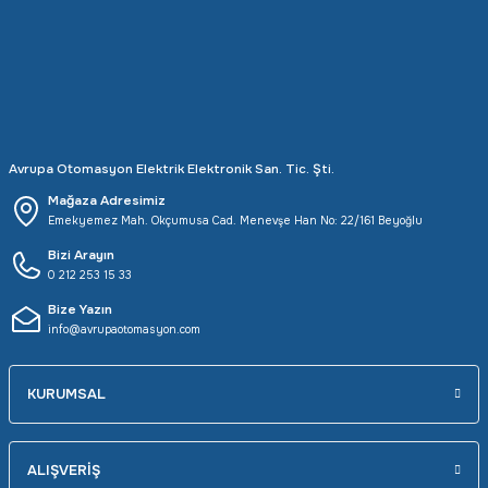
Rittal
Ölçü Aleti Aksesuarları
Servo
Proses Kalibratörleri
Sunda
Termometreler
Avrupa Otomasyon Elektrik Elektronik San. Tic. Şti.
T&T
Topraklama Test Cihazları
Mağaza Adresimiz
Emekyemez Mah. Okçumusa Cad. Menevşe Han No: 22/161 Beyoğlu
Tidar
Vibrasyon Test Cihazları
Bizi Arayın
0 212 253 15 33
Y.s.Tech
Bize Yazın
info@avrupaotomasyon.com
KURUMSAL
ALIŞVERİŞ