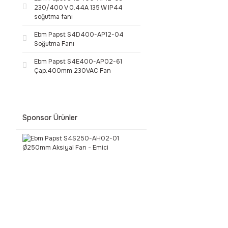
230/400 V 0.44A 135 W IP44
soğutma fanı
Ebm Papst S4D400-AP12-04
Soğutma Fanı
Ebm Papst S4E400-AP02-61
Çap:400mm 230VAC Fan
Sponsor Ürünler