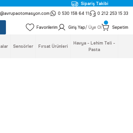
Sipariş Takibi
o@avrupaotomasyon.com
0 530 158 64 11
0 212 253 15 33
Favorilerim
Giriş Yap
/ Üye Ol
Sepetim
Havya - Lehim Teli -
alar
Sensörler
Fırsat Ürünleri
Pasta