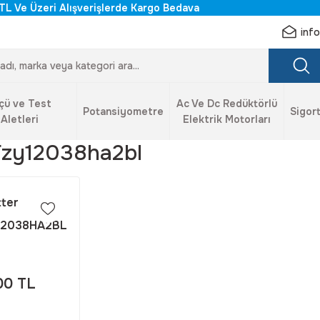
TL Ve Üzeri Alışverişlerde Kargo Bedava
inf
çü ve Test
Ac Ve Dc Redüktörlü
Potansiyometre
Sigort
Aletleri
Elektrik Motorları
Fzy12038ha2bl
ter
12038HA2BL
ANLI)
00 TL