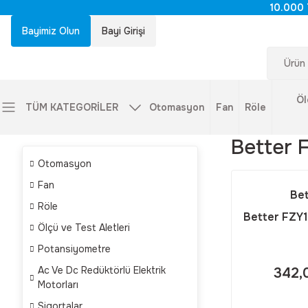
10.000 
Bayimiz Olun
Bayi Girişi
Öl
TÜM KATEGORİLER
Otomasyon
Fan
Röle
Better 
Otomasyon
Fan
Bet
Röle
Better FZY
Ölçü ve Test Aletleri
(RULM
Potansiyometre
Ac Ve Dc Redüktörlü Elektrik
342,
Motorları
Sigortalar