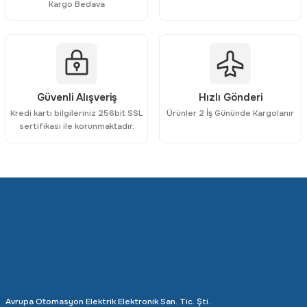
Kargo Bedava
Rittal
Ölçü Aleti Aksesuarları
Servo
Proses Kalibratörleri
Sunda
Termometreler
Güvenli Alışveriş
Hızlı Gönderi
Kredi kartı bilgileriniz 256bit SSL
Ürünler 2 İş Gününde Kargolanır
T&T
Topraklama Test Cihazları
sertifikası ile korunmaktadır.
Tidar
Vibrasyon Test Cihazları
Y.s.Tech
Avrupa Otomasyon Elektrik Elektronik San. Tic. Şti.