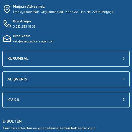
Mağaza Adresimiz
Emekyemez Mah. Okçumusa Cad. Menevşe Han No: 22/161 Beyoğlu
Bizi Arayın
0 212 253 15 33
Bize Yazın
info@avrupaotomasyon.com
KURUMSAL
ALIŞVERİŞ
K.V.K.K.
E-BÜLTEN
Tüm fırsatlardan ve güncellemelerden haberdar olun.