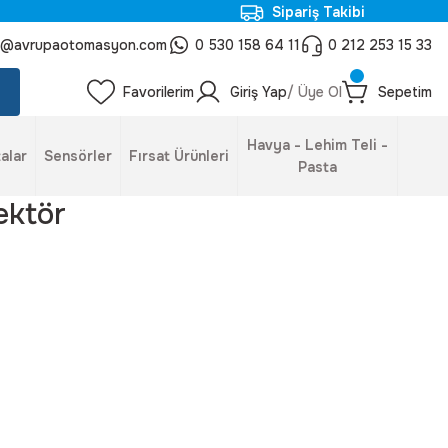
Sipariş Takibi
o@avrupaotomasyon.com
0 530 158 64 11
0 212 253 15 33
Favorilerim
Giriş Yap
/ Üye Ol
Sepetim
Havya - Lehim Teli -
alar
Sensörler
Fırsat Ürünleri
Pasta
ektör