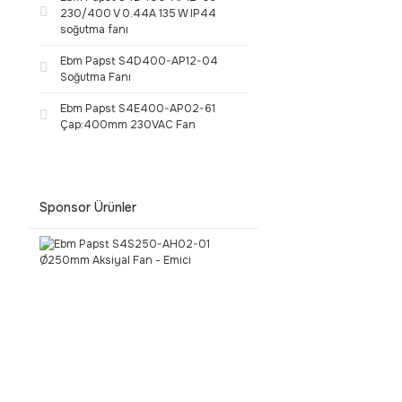
230/400 V 0.44A 135 W IP44
soğutma fanı
Ebm Papst S4D400-AP12-04
Soğutma Fanı
Ebm Papst S4E400-AP02-61
Çap:400mm 230VAC Fan
Sponsor Ürünler