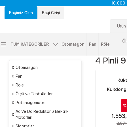
10.000 
Bayimiz Olun
Bayi Girişi
Öl
TÜM KATEGORİLER
Otomasyon
Fan
Röle
4 Pinli
Otomasyon
Fan
Kuk
Röle
Kukdong
Ölçü ve Test Aletleri
Kukdong MS
Potansiyometre
4 Pinli 90 
%
Askeri Tip
Ac Ve Dc Redüktörlü Elektrik
1.553
Motorları
2.071
Sigortalar