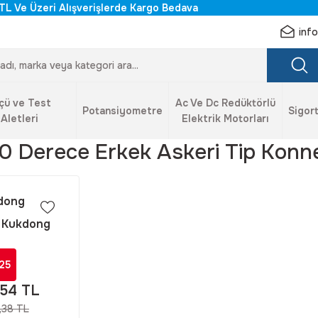
TL Ve Üzeri Alışverişlerde Kargo Bedava
inf
çü ve Test
Ac Ve Dc Redüktörlü
Potansiyometre
Sigort
Aletleri
Elektrik Motorları
 90 Derece Erkek Askeri Tip Konn
dong
 Kukdong
3108 14S-2P
Derece Erkek
25
 Konnektör
,54 TL
,38 TL