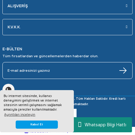
ALIŞVERİŞ
K.V.K.K.
E-BÜLTEN
Tüm fırsatlardan ve güncellemelerden haberdar olun.
Bu internet sitesinde, kullanıcı
Copyright © 2025 avrupaotomasyon.com, Tüm Hakları Saklıdır. Kredi kartı
deneyimini geliştirmek ve internet
bilgileriniz 256bit SSL sertifikası ile korunmaktadır.
sitesinin verimli çalışmasını sağlamak
amacıyla çerezler kullanılmaktadır.
Ayrıntıları inceleyin
Whatsapp Bilgi Hattı
Kabul Et
ideasoft
ile
e-