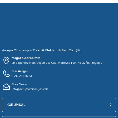
Rittal
Ölçü Aleti Aksesuarları
Servo
Proses Kalibratörleri
Sunda
Termometreler
T&T
Topraklama Test Cihazları
Avrupa Otomasyon Elektrik Elektronik San. Tic. Şti.
Mağaza Adresimiz
Tidar
Vibrasyon Test Cihazları
Emekyemez Mah. Okçumusa Cad. Menevşe Han No: 22/161 Beyoğlu
Bizi Arayın
Y.s.Tech
0 212 253 15 33
Bize Yazın
info@avrupaotomasyon.com
KURUMSAL