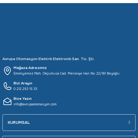
Rittal
Ölçü Aleti Aksesuarları
Servo
Proses Kalibratörleri
Sunda
Termometreler
T&T
Topraklama Test Cihazları
Avrupa Otomasyon Elektrik Elektronik San. Tic. Şti.
Mağaza Adresimiz
Tidar
Vibrasyon Test Cihazları
Emekyemez Mah. Okçumusa Cad. Menevşe Han No: 22/161 Beyoğlu
Bizi Arayın
Y.s.Tech
0 212 253 15 33
Bize Yazın
info@avrupaotomasyon.com
KURUMSAL