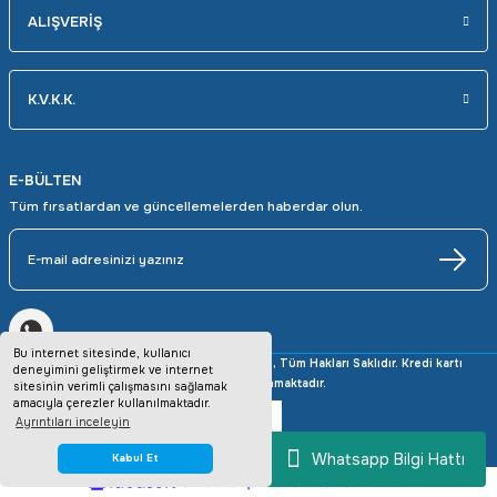
ALIŞVERİŞ
K.V.K.K.
E-BÜLTEN
Tüm fırsatlardan ve güncellemelerden haberdar olun.
Bu internet sitesinde, kullanıcı
Copyright © 2025 avrupaotomasyon.com, Tüm Hakları Saklıdır. Kredi kartı
deneyimini geliştirmek ve internet
bilgileriniz 256bit SSL sertifikası ile korunmaktadır.
sitesinin verimli çalışmasını sağlamak
amacıyla çerezler kullanılmaktadır.
Ayrıntıları inceleyin
Whatsapp Bilgi Hattı
Kabul Et
ideasoft
ile
e-