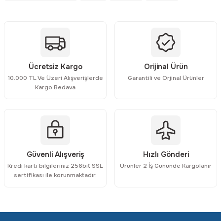
Ürün resmi kalitesiz, bozuk veya görüntülenemiyor.
Ürün açıklamasında eksik bilgiler bulunuyor.
Ürün bilgilerinde hatalar bulunuyor.
Ürün fiyatı diğer sitelerden daha pahalı.
Ücretsiz Kargo
Orijinal Ürün
Bu ürüne benzer farklı alternatifler olmalı.
10.000 TL Ve Üzeri Alışverişlerde
Garantili ve Orjinal Ürünler
Kargo Bedava
Gönder
Güvenli Alışveriş
Hızlı Gönderi
Kredi kartı bilgileriniz 256bit SSL
Ürünler 2 İş Gününde Kargolanır
sertifikası ile korunmaktadır.