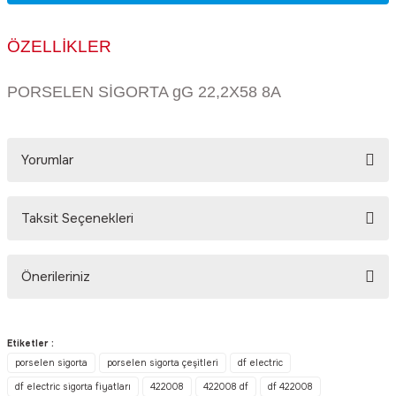
Rittal
Ölçü Aleti Aksesuarları
ÖZELLİKLER
Servo
Proses Kalibratörleri
PORSELEN SİGORTA gG 22,2X58 8A
Sunda
Termometreler
T&T
Topraklama Test Cihazları
Yorumlar
Tidar
Vibrasyon Test Cihazları
Taksit Seçenekleri
Bu ürüne ilk yorumu siz yapın!
Y.s.Tech
Önerileriniz
Yorum Yaz
Bu ürünün fiyat bilgisi, resim, ürün açıklamalarında ve diğer
konularda yetersiz gördüğünüz noktaları öneri formunu kullanarak
Etiketler :
tarafımıza iletebilirsiniz.
porselen sigorta
porselen sigorta çeşitleri
df electric
Görüş ve önerileriniz için teşekkür ederiz.
df electric sigorta fiyatları
422008
422008 df
df 422008