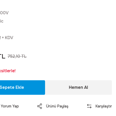
500V
ic
R + KDV
TL
752,10 TL
itlerle!
Sepete Ekle
Hemen Al
Yorum Yap
Ürünü Paylaş
Karşılaştır