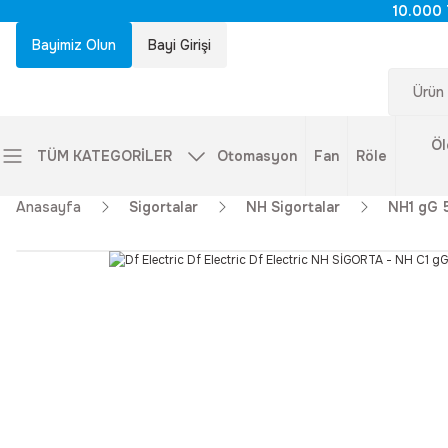
10.000 
Bayimiz Olun
Bayi Girişi
Öl
TÜM KATEGORİLER
Otomasyon
Fan
Röle
Anasayfa
Sigortalar
NH Sigortalar
NH1 gG 