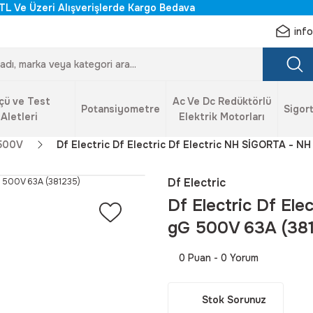
TL Ve Üzeri Alışverişlerde Kargo Bedava
inf
çü ve Test
Ac Ve Dc Redüktörlü
Potansiyometre
Sigort
Aletleri
Elektrik Motorları
500V
Df Electric Df Electric Df Electric NH SİGORTA - N
Df Electric
Df Electric Df El
gG 500V 63A (38
0 Puan - 0 Yorum
Stok Sorunuz