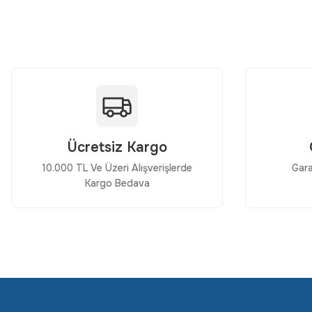
Ürün resmi kalitesiz, bozuk veya görüntülenemiyor.
Ürün açıklamasında eksik bilgiler bulunuyor.
Ürün bilgilerinde hatalar bulunuyor.
Ürün fiyatı diğer sitelerden daha pahalı.
Bu ürüne benzer farklı alternatifler olmalı.
Ücretsiz Kargo
10.000 TL Ve Üzeri Alışverişlerde
Gara
Kargo Bedava