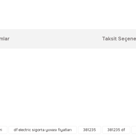
mlar
Taksit Seçene
da yetersiz gördüğünüz noktaları öneri formunu kullanarak tarafımıza ilet
Bu ürüne ilk yorumu siz yapın!
ri
df electric sigorta yuvası fiyatları
381235
381235 df