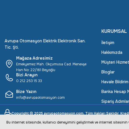
KURUMSAL
Avrupa Otomasyon Elektrik Elektronik San.
İletişim
Tic. Şti.
Hakkımızda
Mağaza Adresimiz
Müşteri Hizmet
Emekyemez Mah. Okçumusa Cad. Menevşe
Han No: 22/161 Beyoğlu
Bloglar
Bizi Arayın
0 212 253 15 33
Havale Bildiri
Bize Yazın
Banka Hesap N
info@avrupaotomasyon.com
Sipariş Adımlar
Copyright © 2025 avrupaotomasyon.com, Tüm Hakları Saklıdır. Kredi ka
Bu internet sitesinde, kullanıcı deneyimini geliştirmek ve internet sitesini