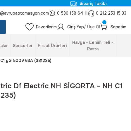
Sipariş Takibi
o@avrupaotomasyon.com
0 530 158 64 11
0 212 253 15 33
Favorilerim
Giriş Yap
/ Üye Ol
Sepetim
Havya - Lehim Teli -
alar
Sensörler
Fırsat Ürünleri
Pasta
H C1 gG 500V 63A (381235)
ectric Df Electric NH SİGORTA - NH C1
1235)