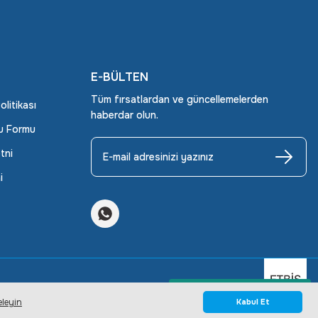
E-BÜLTEN
Tüm fırsatlardan ve güncellemelerden
Politikası
haberdar olun.
ru Formu
tni
i
Whatsapp Bilgi Hattı
eleyin
Kabul Et