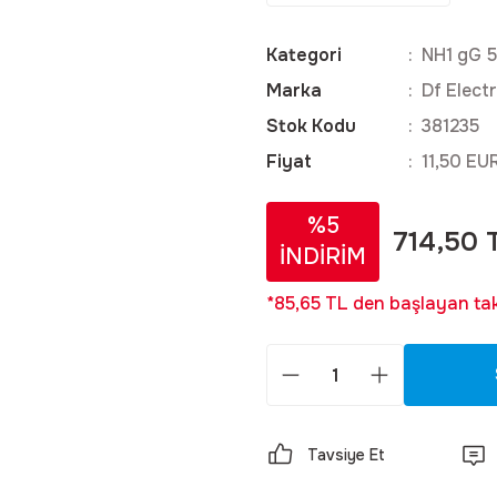
Kategori
NH1 gG 
Marka
Df Electr
Stok Kodu
381235
Fiyat
11,50 EU
%5
714,50 
İNDİRİM
*85,65 TL den başlayan taks
Tavsiye Et