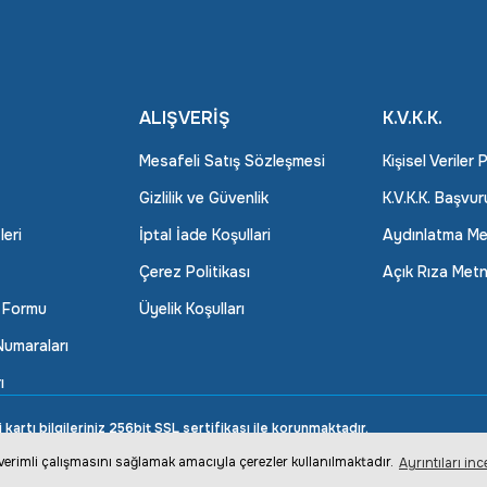
ALIŞVERİŞ
K.V.K.K.
Mesafeli Satış Sözleşmesi
Kişisel Veriler 
Gizlilik ve Güvenlik
K.V.K.K. Başvu
leri
İptal İade Koşullari
Aydınlatma Me
Çerez Politikası
Açık Rıza Metn
m Formu
Üyelik Koşulları
umaraları
ı
rtı bilgileriniz 256bit SSL sertifikası ile korunmaktadır.
n verimli çalışmasını sağlamak amacıyla çerezler kullanılmaktadır.
Ayrıntıları inc
ile
ideasoft
e-