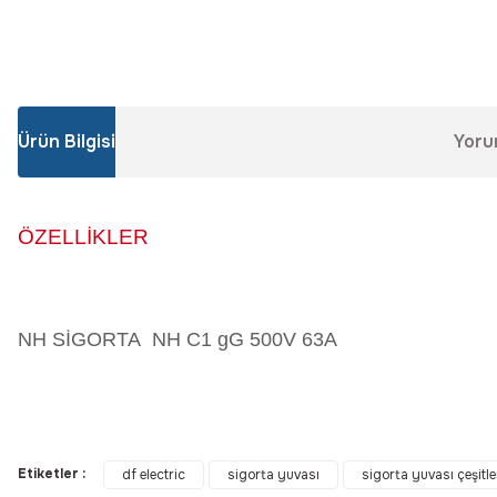
Ürün Bilgisi
Yoru
ÖZELLİKLER
NH SİGORTA NH C1 gG 500V 63A
Bu ürünün fiyat bilgisi, resim, ürün açıklamalarında ve diğer konular
Görüş ve önerileriniz için teşekkür ederiz.
Etiketler :
df electric
sigorta yuvası
sigorta yuvası çeşitle