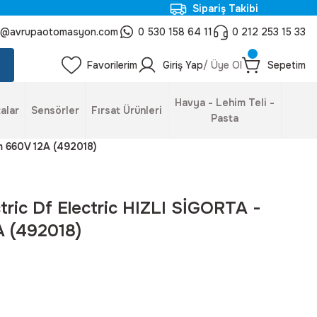
Sipariş Takibi
o@avrupaotomasyon.com
0 530 158 64 11
0 212 253 15 33
Favorilerim
Giriş Yap
/ Üye Ol
Sepetim
Havya - Lehim Teli -
alar
Sensörler
Fırsat Ürünleri
Pasta
mm 660V 12A (492018)
ctric Df Electric HIZLI SİGORTA -
 (492018)