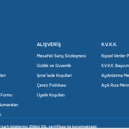
ALIŞVERİŞ
K.V.K.K.
Mesafeli Satış Sözleşmesi
Kişisel Veriler 
Gizlilik ve Güvenlik
K.V.K.K. Başvu
leri
İptal İade Koşullari
Aydınlatma Me
Çerez Politikası
Açık Rıza Metn
m Formu
Üyelik Koşulları
umaraları
ı
rtı bilgileriniz 256bit SSL sertifikası ile korunmaktadır.