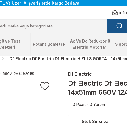
TL Ve Üzeri Alışverişlerde Kargo Bedava
inf
çü ve Test
Ac Ve Dc Redüktörlü
Potansiyometre
Sigort
Aletleri
Elektrik Motorları
Df Electric Df Electric Df Electric HIZLI SİGORTA - 14x51
Df Electric
Df Electric Df Ele
14x51mm 660V 12A
0 Puan - 0 Yorum
Stok Sorunuz