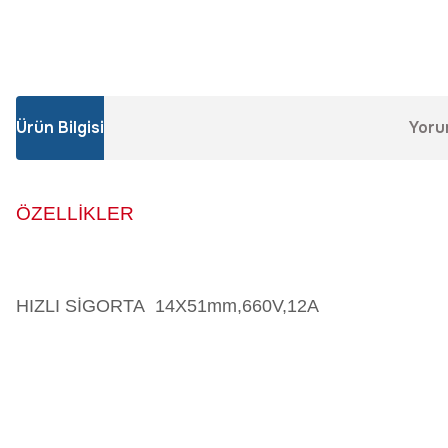
Ürün Bilgisi
Yoru
ÖZELLİKLER
HIZLI SİGORTA 14X51mm,660V,12A
Bu ürünün fiyat bilgisi, resim, ürün açıklamalarında ve diğer konular