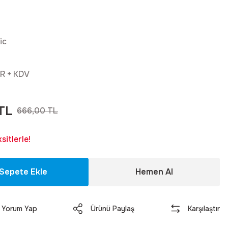
ic
R + KDV
TL
666,00 TL
itlerle!
Sepete Ekle
Hemen Al
Yorum Yap
Ürünü Paylaş
Karşılaştır