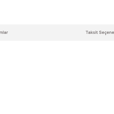
mlar
Taksit Seçene
da yetersiz gördüğünüz noktaları öneri formunu kullanarak tarafımıza ilet