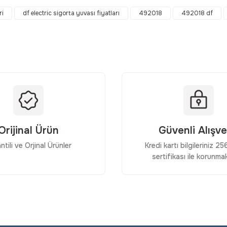
Bu ürüne ilk yorumu siz yapın!
ri
df electric sigorta yuvası fiyatları
492018
492018 df
Yorum Yaz
Orijinal Ürün
Güvenli Alışve
ntili ve Orjinal Ürünler
Kredi kartı bilgileriniz 2
sertifikası ile korunmak
Gönder