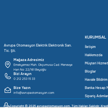
KURUMSAL
Avrupa Otomasyon Elektrik Elektronik San.
İletişim
Tic. Şti.
Hakkımızda
Mağaza Adresimiz
Müşteri Hizmet
Emekyemez Mah. Okçumusa Cad. Menevşe
Han No: 22/161 Beyoğlu
Bloglar
Bizi Arayın
0 212 253 15 33
Havale Bildiri
Bize Yazın
Banka Hesap N
info@avrupaotomasyon.com
Sipariş Adımlar
Copyright © 2025 avrupaotomasyon.com, Tüm Hakları Saklıdır. Kredi ka