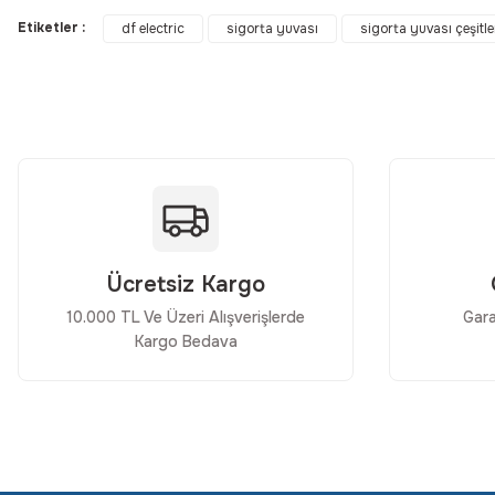
Görüş ve önerileriniz için teşekkür ederiz.
Etiketler :
df electric
sigorta yuvası
sigorta yuvası çeşitle
Ürün resmi kalitesiz, bozuk veya görüntülenemiyor.
Ürün açıklamasında eksik bilgiler bulunuyor.
Ürün bilgilerinde hatalar bulunuyor.
Ürün fiyatı diğer sitelerden daha pahalı.
Bu ürüne benzer farklı alternatifler olmalı.
Ücretsiz Kargo
10.000 TL Ve Üzeri Alışverişlerde
Gara
Kargo Bedava